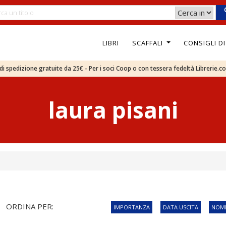
LIBRI
SCAFFALI
CONSIGLI D
e di spedizione gratuite da 25€ - Per i soci Coop o con tessera fedeltà Librerie.c
laura pisani
ORDINA PER:
IMPORTANZA
DATA USCITA
NOME