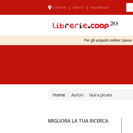
|
|
Librerie
Eventi
Assistenza
Per gli acquisti online: spes
Home
Autori
laura pisani
MIGLIORA LA TUA RICERCA