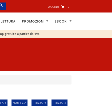
ACCEDI
(0)
I LETTURA
PROMOZIONI
EBOOK
oop gratuite a partire da 19€.
 A-Z
NOME Z-A
PREZZO ↑
PREZZO ↓