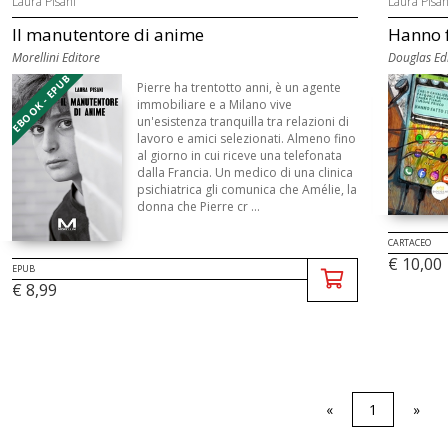
Laura Pisani
Laura Pisan
Il manutentore di anime
Hanno f
Morellini Editore
Douglas Edi
EBOOK - EPUB
Pierre ha trentotto anni, è un agente
immobiliare e a Milano vive
un'esistenza tranquilla tra relazioni di
lavoro e amici selezionati. Almeno fino
al giorno in cui riceve una telefonata
dalla Francia. Un medico di una clinica
psichiatrica gli comunica che Amélie, la
donna che Pierre cr ...
CARTACEO
€ 10,00
EPUB
€ 8,99
«
1
»