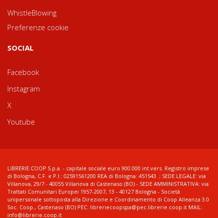
WhistleBlowing
Preferenze cookie
SOCIAL
Facebook
Instagram
X
Youtube
LIBRERIE.COOP S.p.a. - capitale sociale euro 900.000 int.vers. Registro imprese
di Bologna, C.F. e P.I.: 02591561200 REA di Bologna: 451543 ; SEDE LEGALE: via
Villanova, 29/7 - 40055 Villanova di Castenaso (BO) - SEDE AMMINISTRATIVA: via
Trattati Comunitari Europei 1957-2007, 13 - 40127 Bologna - Società
unipersonale sottoposta alla Direzione e Coordinamento di Coop Alleanza 3.0
Soc. Coop., Castenaso (BO) PEC: libreriecoopspa@pec.librerie.coop.it MAIL:
info@librerie.coop.it