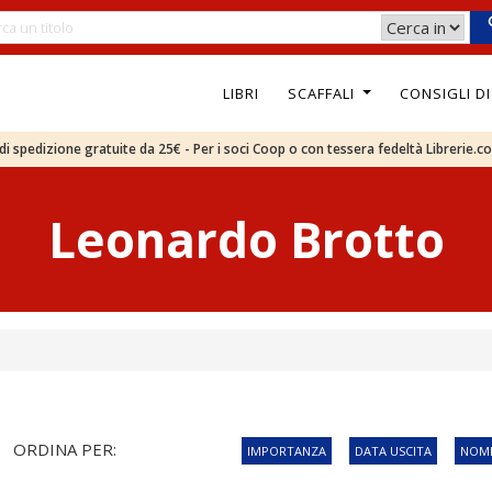
LIBRI
SCAFFALI
CONSIGLI D
e di spedizione gratuite da 25€ - Per i soci Coop o con tessera fedeltà Librerie.c
Leonardo Brotto
ORDINA PER:
IMPORTANZA
DATA USCITA
NOME