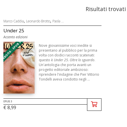
Risultati trovati
,
,
Marco Caddia
Leonardo Brotto
Paola ...
Under 25
Accento edizioni
EBOOK - EPUB 3
Nove giovanissime voci inedite si
presentano al pubblico per la prima
volta con dodici racconti scatenati:
questo è
Under 25. Oltre lo sguardo
.
Un'antologia che porta avanti un
progetto editoriale ambizioso:
riprendere l'indagine che Pier Vittorio
Tondelli aveva condotto negli ...
EPUB 3
€ 8,99