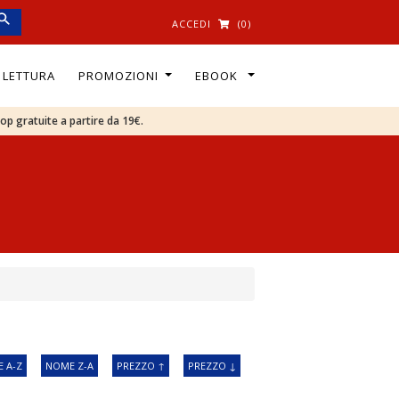
ACCEDI
(0)
I LETTURA
PROMOZIONI
EBOOK
oop gratuite a partire da 19€.
 A-Z
NOME Z-A
PREZZO ↑
PREZZO ↓