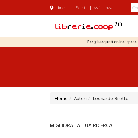
|
|
Librerie
Eventi
Assistenza
Per gli acquisti online: spes
Home
Autori
Leonardo Brotto
MIGLIORA LA TUA RICERCA