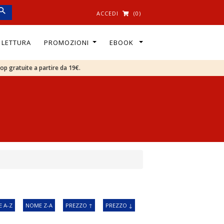
ACCEDI
(0)
I LETTURA
PROMOZIONI
EBOOK
oop gratuite a partire da 19€.
 A-Z
NOME Z-A
PREZZO ↑
PREZZO ↓