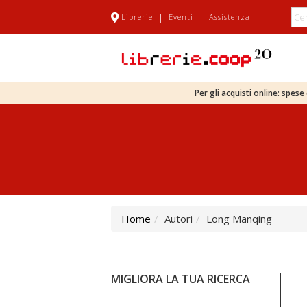
|
|
Librerie
Eventi
Assistenza
Per gli acquisti online: spes
Home
Autori
Long Manqing
MIGLIORA LA TUA RICERCA