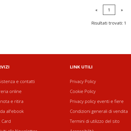
«
1
»
Risultati trovati: 1
RVIZI
LINK UTILI
istenza e contatti
Privacy Policy
reria online
Cookie Policy
nota e ritira
Privacy policy eventi e fiere
da all'ebook
Condizioni generali di vendita
t Card
Termini di utilizzo del sito
riviti alla Newsletter
Accessibilità