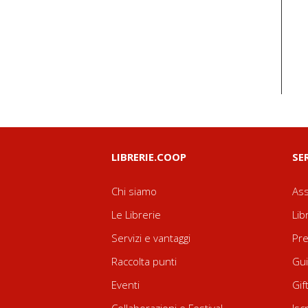
LIBRERIE.COOP
SE
Chi siamo
Ass
Le Librerie
Lib
Servizi e vantaggi
Pre
Raccolta punti
Gui
Eventi
Gif
Collaborazioni e Festival
Isc