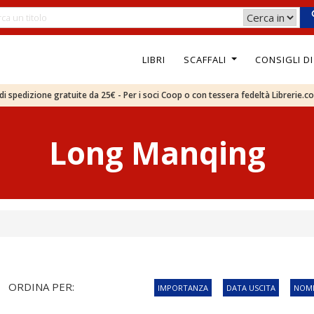
LIBRI
SCAFFALI
CONSIGLI D
e di spedizione gratuite da 25€ - Per i soci Coop o con tessera fedeltà Librerie.c
Long Manqing
ORDINA PER:
IMPORTANZA
DATA USCITA
NOME