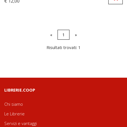
€ 12,00
«
1
»
Risultati trovati: 1
LIBRERIE.COOP
Chi siamo
Le Librerie
Servizi e vantaggi