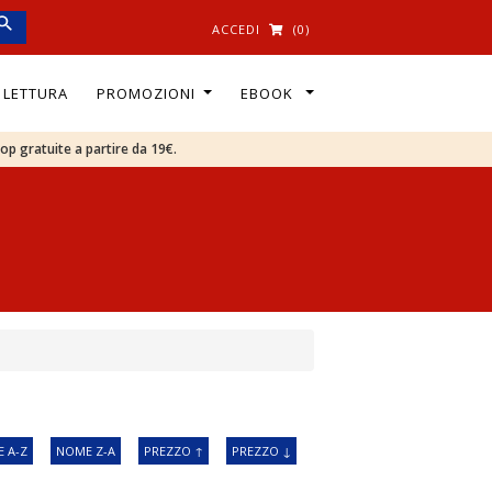
ACCEDI
(0)
I LETTURA
PROMOZIONI
EBOOK
oop gratuite a partire da 19€.
 A-Z
NOME Z-A
PREZZO ↑
PREZZO ↓