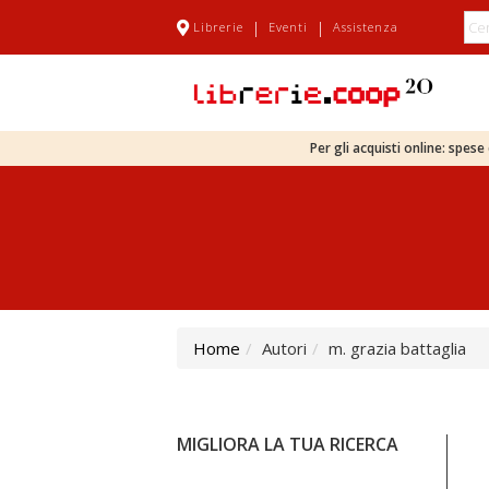
|
|
Librerie
Eventi
Assistenza
Per gli acquisti online: spes
Home
Autori
m. grazia battaglia
MIGLIORA LA TUA RICERCA