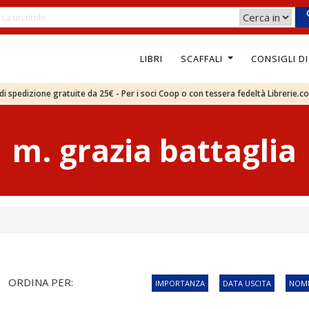
LIBRI
SCAFFALI
CONSIGLI D
e di spedizione gratuite da 25€ - Per i soci Coop o con tessera fedeltà Librerie.c
m. grazia battaglia
ORDINA PER:
IMPORTANZA
DATA USCITA
NOME