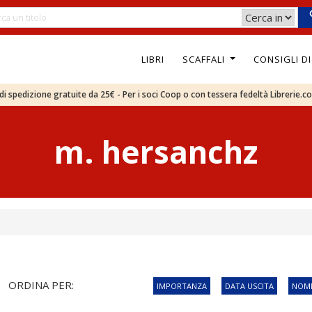
LIBRI
SCAFFALI
CONSIGLI D
e di spedizione gratuite da 25€ - Per i soci Coop o con tessera fedeltà Librerie.c
m. hersanchz
ORDINA PER:
IMPORTANZA
DATA USCITA
NOME