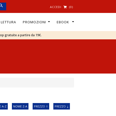
ACCEDI
(0)
I LETTURA
PROMOZIONI
EBOOK
oop gratuite a partire da 19€.
 A-Z
NOME Z-A
PREZZO ↑
PREZZO ↓