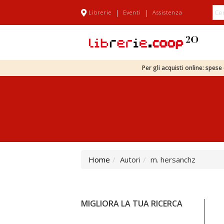
|
|
Librerie
Eventi
Assistenza
Per gli acquisti online: spes
Home
Autori
m. hersanchz
MIGLIORA LA TUA RICERCA