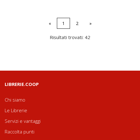
«
1
2
»
Risultati trovati: 42
LIBRERIE.COOP
Chi siamo
Le Librerie
Servizi e vantaggi
Raccolta punti