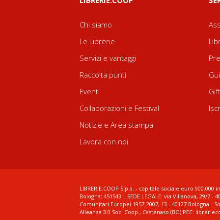
LIBRERIE.COOP
SE
Chi siamo
Ass
Le Librerie
Lib
Servizi e vantaggi
Pre
Raccolta punti
Gui
Eventi
Gif
Collaborazioni e Festival
Isc
Notizie e Area stampa
Lavora con noi
LIBRERIE.COOP S.p.a. - capitale sociale euro 900.000 in
Bologna: 451543 ; SEDE LEGALE: via Villanova, 29/7 - 4
Comunitari Europei 1957-2007, 13 - 40127 Bologna - S
Alleanza 3.0 Soc. Coop., Castenaso (BO) PEC: librerie