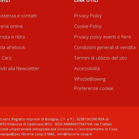
RVIZI
LINK UTILI
istenza e contatti
Privacy Policy
reria online
Cookie Policy
nota e ritira
Privacy policy eventi e fiere
da all'ebook
Condizioni generali di vendita
t Card
Termini di utilizzo del sito
riviti alla Newsletter
Accessibilità
WhistleBlowing
Preferenze cookie
t.vers. Registro imprese di Bologna, C.F. e P.I.: 02591561200 REA di
0055 Villanova di Castenaso (BO) - SEDE AMMINISTRATIVA: via Trattati
ocietà unipersonale sottoposta alla Direzione e Coordinamento di Coop
coopspa@pec.librerie.coop.it MAIL: info@librerie.coop.it