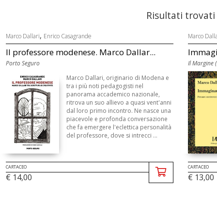
Risultati trovati
,
Marco Dallari
Enrico Casagrande
Marco Dalla
Il professore modenese. Marco Dallar...
Immagin
Porto Seguro
Il Margine 
Marco Dallari, originario di Modena e
tra i più noti pedagogisti nel
panorama accademico nazionale,
ritrova un suo allievo a quasi vent'anni
dal loro primo incontro. Ne nasce una
piacevole e profonda conversazione
che fa emergere l'eclettica personalità
del professore, dove si intrecci ...
CARTACEO
CARTACEO
€ 14,00
€ 13,00