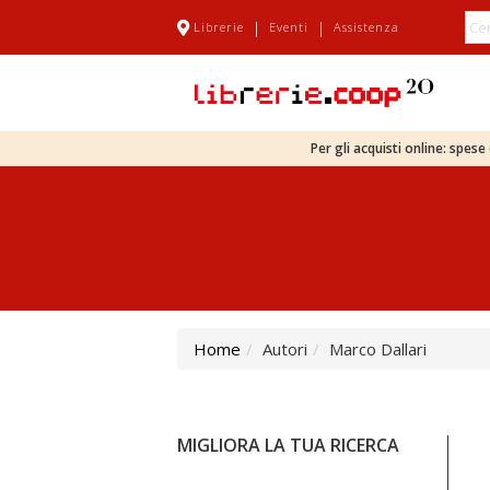
|
|
Librerie
Eventi
Assistenza
Per gli acquisti online: spes
Home
Autori
Marco Dallari
MIGLIORA LA TUA RICERCA