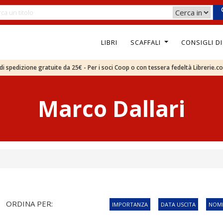
LIBRI
SCAFFALI
CONSIGLI D
e di spedizione gratuite da 25€ - Per i soci Coop o con tessera fedeltà Librerie.c
Marco Dallari
ORDINA PER:
IMPORTANZA
DATA USCITA
NOME