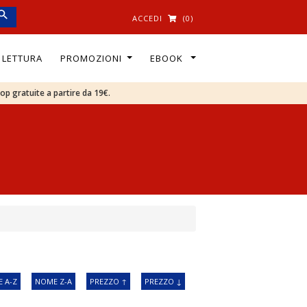
ACCEDI
(0)
I LETTURA
PROMOZIONI
EBOOK
oop gratuite a partire da 19€.
 A-Z
NOME Z-A
PREZZO ↑
PREZZO ↓