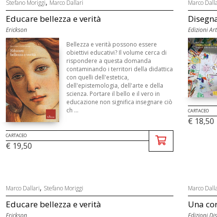
,
Stefano Moriggi
Marco Dallari
Marco Dalla
Educare bellezza e verità
Disegna
Erickson
Edizioni A
Bellezza e verità possono essere
obiettivi educativi? Il volume cerca di
rispondere a questa domanda
contaminando i territori della didattica
con quelli dell'estetica,
dell'epistemologia, dell'arte e della
scienza. Portare il bello e il vero in
educazione non significa insegnare ciò
ch ...
CARTACEO
€ 18,50
CARTACEO
€ 19,50
,
Marco Dallari
Stefano Moriggi
Marco Dalla
Educare bellezza e verità
Una cor
Erickson
Edizioni D