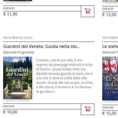
CARTACEO
CARTACEO
€ 11,90
€ 12,00
Maria Beatrice Autizi
Maria Beatr
Giardini del Veneto. Guida nella sto...
Le stell
Editoriale Programma
Editoriale
Il Veneto, con le sue città, è una
regione dai paesaggi mutevoli e ricchi
di fascino. Quasi isolata nella sua
identità Venezia guarda al mare, ma è
a lei che si deve la civiltà delle ville
venete. Grazie alle sue acque, al clima,
e alla storia, il territorio è ricchissimo
di giardini e ...
CARTACEO
CARTACEO
€ 10,00
€ 15,00