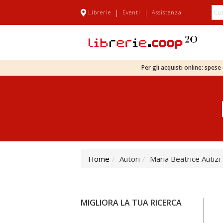
|
|
Librerie
Eventi
Assistenza
Per gli acquisti online: spes
Home
Autori
Maria Beatrice Autizi
MIGLIORA LA TUA RICERCA