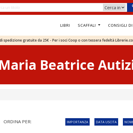
LIBRI
SCAFFALI
CONSIGLI D
e di spedizione gratuite da 25€ - Per i soci Coop o con tessera fedeltà Librerie.c
Maria Beatrice Autiz
ORDINA PER:
IMPORTANZA
DATA USCITA
NOME