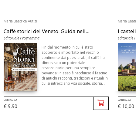
Maria Beatrice Autizi
Maria Beatr
Caffè storici del Veneto. Guida nell...
I castel
Editoriale Programma
Editoriale
Fin dal momento in cui è stato
scoperto e importato nel vecchio
continente dai paesi arabi, il caffè ha
dimostrato un potenziale
straordinario per una semplice
bevanda: in esso è racchiuso il fascino
di antichi racconti, tradizioni e rituali in
cui si intrecciano vita sociale, storia, ...
CARTACEO
CARTACEO
€ 9,90
€ 10,00