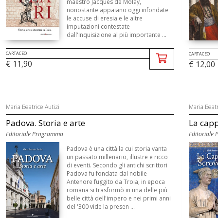
maestro Jacques de Molay,
nonostante appaiano oggi infondate
le accuse di eresia e le altre
imputazioni contestate
dall'Inquisizione al più importante ...
CARTACEO
CARTACEO
€ 11,90
€ 12,00
Maria Beatrice Autizi
Maria Beatr
Padova. Storia e arte
La cappe
Editoriale Programma
Editoriale
Padova è una città la cui storia vanta
un passato millenario, illustre e ricco
di eventi. Secondo gli antichi scrittori
Padova fu fondata dal nobile
Antenore fuggito da Troia, in epoca
romana si trasformò in una delle più
belle città dell'impero e nei primi anni
del '300 vide la presen ...