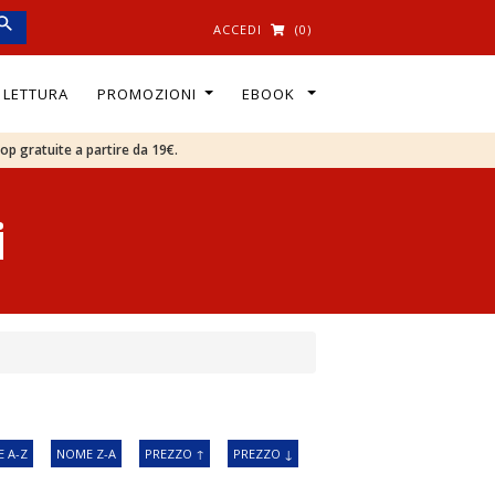
ACCEDI
(0)
I LETTURA
PROMOZIONI
EBOOK
oop gratuite a partire da 19€.
i
 A-Z
NOME Z-A
PREZZO ↑
PREZZO ↓