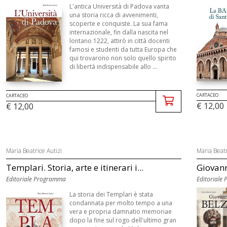
L'antica Università di Padova vanta
una storia ricca di avvenimenti,
scoperte e conquiste. La sua fama
internazionale, fin dalla nascita nel
lontano 1222, attirò in città docenti
famosi e studenti da tutta Europa che
qui trovarono non solo quello spirito
di libertà indispensabile allo ...
CARTACEO
CARTACEO
€ 12,00
€ 12,00
Maria Beatrice Autizi
Maria Beatr
Templari. Storia, arte e itinerari i...
Giovann
Editoriale Programma
Editoriale
La storia dei Templari è stata
condannata per molto tempo a una
vera e propria damnatio memoriae
dopo la fine sul rogo dell'ultimo gran