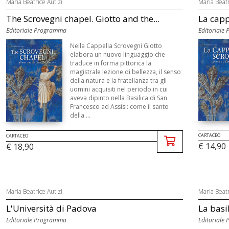
Maria Beatrice Autizi
Maria Beatr
The Scrovegni chapel. Giotto and the...
La cappe
Editoriale Programma
Editoriale
Nella Cappella Scrovegni Giotto
elabora un nuovo linguaggio che
traduce in forma pittorica la
magistrale lezione di bellezza, il senso
della natura e la fratellanza tra gli
uomini acquisiti nel periodo in cui
aveva dipinto nella Basilica di San
Francesco ad Assisi: come il santo
della ...
CARTACEO
CARTACEO
€ 14,90
€ 18,90
Maria Beatrice Autizi
Maria Beatr
L'Università di Padova
La basi
Editoriale Programma
Editoriale