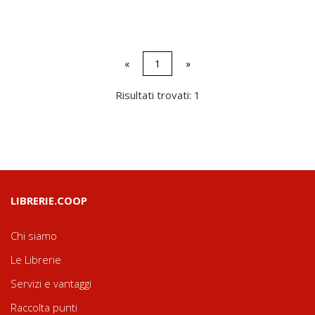
«
1
»
Risultati trovati: 1
LIBRERIE.COOP
Chi siamo
Le Librerie
Servizi e vantaggi
Raccolta punti