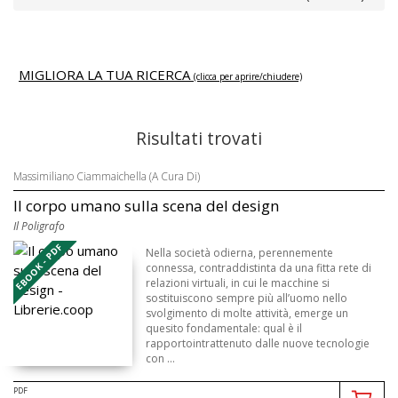
MIGLIORA LA TUA RICERCA
(clicca per aprire/chiudere)
Risultati trovati
Massimiliano Ciammaichella (A Cura Di)
Il corpo umano sulla scena del design
Il Poligrafo
EBOOK - PDF
Nella società odierna, perennemente
connessa, contraddistinta da una fitta rete di
relazioni virtuali, in cui le macchine si
sostituiscono sempre più all’uomo nello
svolgimento di molte attività, emerge un
quesito fondamentale: qual è il
rapportointrattenuto dalle nuove tecnologie
con ...
PDF