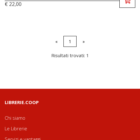
€ 22,00
«
1
»
Risultati trovati: 1
LIBRERIE.COOP
Chi siamo
Le Librerie
Servizi e vantaggi