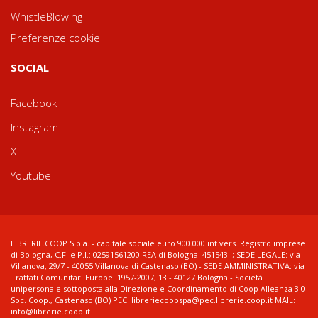
WhistleBlowing
Preferenze cookie
SOCIAL
Facebook
Instagram
X
Youtube
LIBRERIE.COOP S.p.a. - capitale sociale euro 900.000 int.vers. Registro imprese
di Bologna, C.F. e P.I.: 02591561200 REA di Bologna: 451543 ; SEDE LEGALE: via
Villanova, 29/7 - 40055 Villanova di Castenaso (BO) - SEDE AMMINISTRATIVA: via
Trattati Comunitari Europei 1957-2007, 13 - 40127 Bologna - Società
unipersonale sottoposta alla Direzione e Coordinamento di Coop Alleanza 3.0
Soc. Coop., Castenaso (BO) PEC: libreriecoopspa@pec.librerie.coop.it MAIL:
info@librerie.coop.it