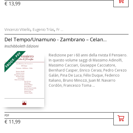
€ 13,99
,
,
Vincenzo Vitiello
Eugenio Trías
Fr ...
Del Tempo/Unamuno - Zambrano – Celan...
Inschibboleth Edizioni
EBOOK - PDF
Riedizione per i 60 anni della rivista Il Pensiero.
In questo volume saggi di Massimo Adinolfi,
Massimo Cacciari, Giuseppe Cacciatore,
Bernhard Casper, Enrico Cerasi, Pedro Cerezo
Galán, Pina De Luca, Félix Duque, Federico
Italiano, Bruno Minozzi, Juan M. Navarro
Cordón, Francesco Toma ...
PDF
€ 11,99