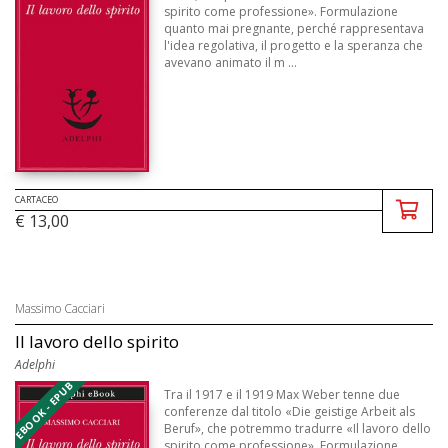
spirito come professione». Formulazione
quanto mai pregnante, perché rappresentava
l'idea regolativa, il progetto e la speranza che
avevano animato il m ...
CARTACEO
€ 13,00
Massimo Cacciari
Il lavoro dello spirito
Adelphi
EBOOK - EPUB
Tra il 1917 e il 1919 Max Weber tenne due
confe­renze dal titolo «Die geistige Arbeit als
Beruf», che po­tremmo tradurre «Il lavoro dello
spirito come professione». Formulazione