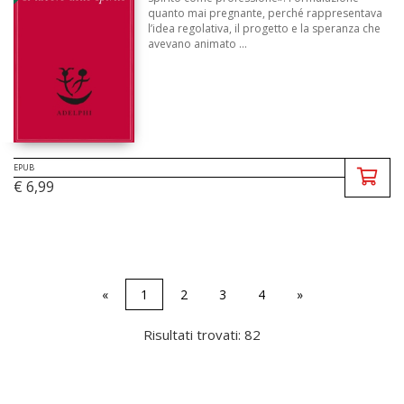
quanto mai pregnante, perché rappresentava
l’idea regolativa, il progetto e la speranza che
avevano animato ...
EPUB
€ 6,99
«
1
2
3
4
»
Risultati trovati: 82