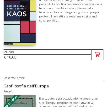
filosofico su disordine globale e ordini
possibili. La politica contemporanea vive della
tensione irriducibile tra la potenza della
tecnica, volta a omologare il globo ai propri
protocolli astratti e la resistenza dei grandi
spazi politici, ...
CARTACEO
€ 16,00
Massimo Cacciari
Geofilosofia dell’Europa
Adelphi
EBOOK - EPUB
È accaduto, e sta accadendo nei nostri anni,
che l’Europa, proprio nel momento in cui
giungeva alle soglie dell’unità politica ed