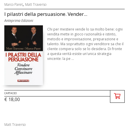
,
Marco Paret
Matt Traverso
I pilastri della persuasione. Vender...
Anteprima Edizioni
Chi per mestiere vende lo sa molto bene: ogni
vendita mette in gioco razionalità e istinto,
metodo e improvvisazione, preparazione e
talento. Ma soprattutto ogni venditore sa che il
cliente compera solo se lo desidera. Di fronte
a questa verità esiste un'unica strategia
vincente: la pe ...
CARTACEO
€ 18,00
Matt Traverso