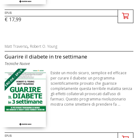
EPUB
€ 17,99
,
Matt Traverso
Robert O. Young
Guarire il diabete in tre settimane
Tecniche Nuove
EBOOK - EPUB
Esiste un modo sicuro, semplice ed efficace
per curare il diabete: un programma
scientificamente provato che guarisce
completamente questa terribile malattia senza
gli effetti collaterali provocati dall’uso di
farmaci. Questo programma rivoluzionario
mostra come smettere di prendere fa ...
EPUB