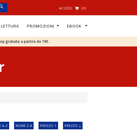
ACCEDI
(0)
I LETTURA
PROMOZIONI
EBOOK
oop gratuite a partire da 19€.
r
 A-Z
NOME Z-A
PREZZO ↑
PREZZO ↓