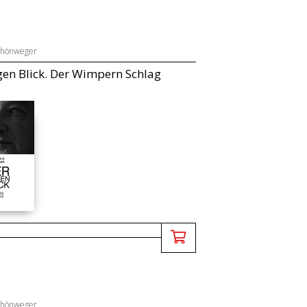
chönweger
en Blick. Der Wimpern Schlag
chönweger