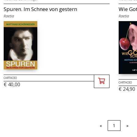
Spuren. Im Schnee von gestern
Wie Got
Raetia
Raetia
CARTACEO
CARTACEO
€ 40,00
€ 24,90
«
1
»