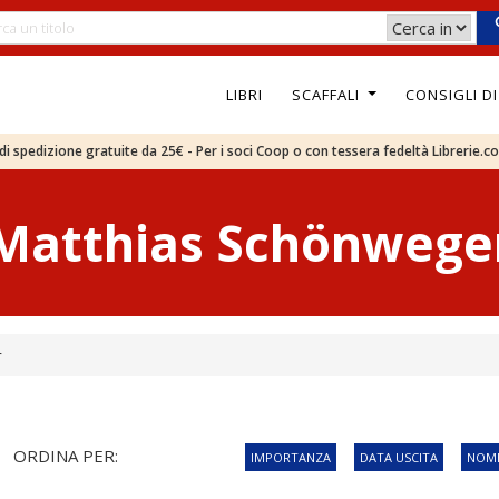
LIBRI
SCAFFALI
CONSIGLI D
e di spedizione gratuite da 25€ - Per i soci Coop o con tessera fedeltà Librerie.c
Matthias Schönwege
r
ORDINA PER:
IMPORTANZA
DATA USCITA
NOME