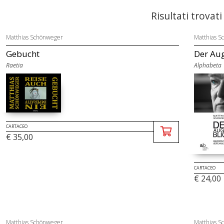
Risultati trovati
Matthias Schönweger
Matthias S
Gebucht
Der Aug
Raetia
Alphabeta
CARTACEO
€ 35,00
CARTACEO
€ 24,00
Matthias Schönweger
Matthias S