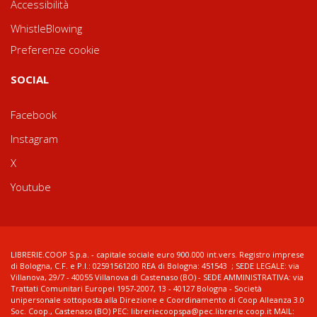
Accessibilità
WhistleBlowing
Preferenze cookie
SOCIAL
Facebook
Instagram
X
Youtube
LIBRERIE.COOP S.p.a. - capitale sociale euro 900.000 int.vers. Registro imprese
di Bologna, C.F. e P.I.: 02591561200 REA di Bologna: 451543 ; SEDE LEGALE: via
Villanova, 29/7 - 40055 Villanova di Castenaso (BO) - SEDE AMMINISTRATIVA: via
Trattati Comunitari Europei 1957-2007, 13 - 40127 Bologna - Società
unipersonale sottoposta alla Direzione e Coordinamento di Coop Alleanza 3.0
Soc. Coop., Castenaso (BO) PEC: libreriecoopspa@pec.librerie.coop.it MAIL: