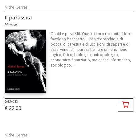
Michel Serres
Il parassita
Mimesis
Ospiti e parassiti. Questo libro racconta il loro
favoloso banchetto. Libro d'orecchio e di
bocca, di carestia e di uccisioni, di saperi e di
asservimenti. Il parassitismo è un fenomeno
logico, fisico, biologico, antropologico,
economico-finanziario, ma anche informatico,
sociologico, ...
CARTACEO
€ 22,00
Michel Serres