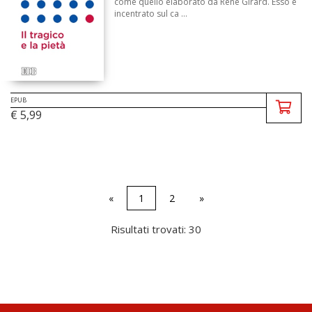
come quello elaborato da René Girard. Esso è
incentrato sul ca ...
EPUB
€ 5,99
«
1
2
»
Risultati trovati: 30