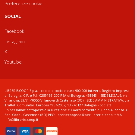
Preferenze cookie
SOCIAL
Facebook
Instagram
X
Youtube
LIBRERIE.COOP S.p.a. - capitale sociale euro 900.000 int.vers. Registro imprese
di Bologna, C.F. e P.I.: 02591561200 REA di Bologna: 451543 ; SEDE LEGALE: via
Villanova, 29/7 - 40055 Villanova di Castenaso (BO) - SEDE AMMINISTRATIVA: via
Trattati Comunitari Europei 1957-2007, 13 - 40127 Bologna - Società
unipersonale sottoposta alla Direzione e Coordinamento di Coop Alleanza 3.0
Soc. Coop., Castenaso (BO) PEC: libreriecoopspa@pec.librerie.coop.it MAIL:
info@librerie.coop.it