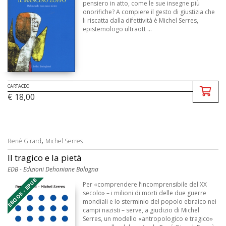
pensiero in atto, come le sue insegne più
onorifiche? A compiere il gesto di giustizia che
li riscatta dalla difettività è Michel Serres,
epistemologo ultraott ...
CARTACEO
€ 18,00
,
René Girard
Michel Serres
Il tragico e la pietà
EDB - Edizioni Dehoniane Bologna
EBOOK - EPUB
Per «comprendere l’incomprensibile del XX
secolo» – i milioni di morti delle due guerre
mondiali e lo sterminio del popolo ebraico nei
campi nazisti – serve, a giudizio di Michel
Serres, un modello «antropologico e tragico»