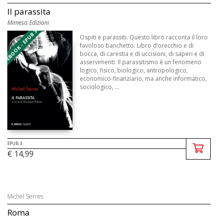
Il parassita
Mimesis Edizioni
EBOOK - EPUB 3
Ospiti e parassiti. Questo libro racconta il loro
favoloso banchetto. Libro d’orecchio e di
bocca, di carestia e di uccisioni, di saperi e di
asservimenti. Il parassitismo è un fenomeno
logico, fisico, biologico, antropologico,
economico-finanziario, ma anche informatico,
sociologico, ...
EPUB 3
€ 14,99
Michel Serres
Roma