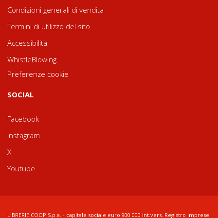
Condizioni generali di vendita
Termini di utilizzo del sito
Accessibilità
WhistleBlowing
Preferenze cookie
SOCIAL
Facebook
Instagram
X
Youtube
LIBRERIE.COOP S.p.a. - capitale sociale euro 900.000 int.vers. Registro imprese