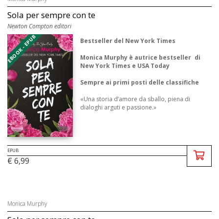
Sola per sempre con te
Newton Compton editori
EBOOK - EPUB
Bestseller del New York Times
Monica Murphy è autrice bestseller di
New York Times e USA Today
Sempre ai primi posti delle classifiche
«Una storia d’amore da sballo, piena di
dialoghi arguti e passione.»
Publishers Weekly
Una giovane ereditiera. Un ex popstar. Un
bacio inaspettato ...
EPUB
€ 6,99
Monica Murphy