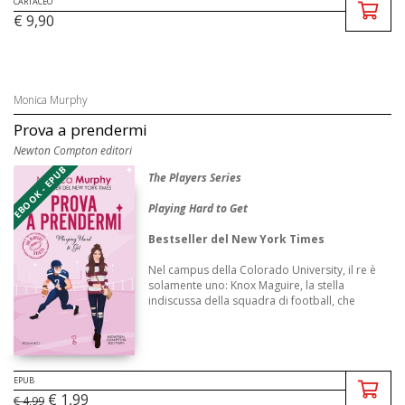
CARTACEO
€ 9,90
Monica Murphy
Prova a prendermi
Newton Compton editori
EBOOK - EPUB
The Players Series
Playing Hard to Get
Bestseller del New York Times
Nel campus della Colorado University, il re è
solamente uno: Knox Maguire, la stella
indiscussa della squadra di football, che
domina il campo. Knox e Joanna non
potrebbero essere più diversi: lei si nasconde
nell’ ...
EPUB
€ 1,99
€ 4,99