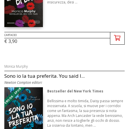
insicurezza, desi ...
CARTACEO
€ 3,90
Monica Murphy
Sono io la tua preferita. You said I...
Newton Compton editori
EBOOK - EPUB
Bestseller del New York Times
Bellissima e molto timida, Daisy passa sempre
inosservata. A scuola, si muove per i corridoi
come un fantasma, la sua presenza si nota
appena. Ma Arch Lancaster la vede benissimo,
anzi, non riesce a toglierle gli occhi di dosso.
La osserva da lontano, men ...