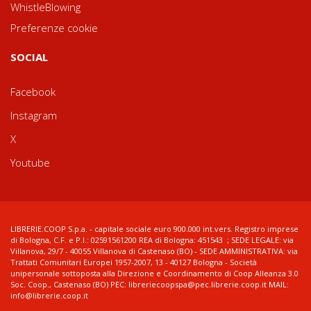
WhistleBlowing
Preferenze cookie
SOCIAL
Facebook
Instagram
X
Youtube
LIBRERIE.COOP S.p.a. - capitale sociale euro 900.000 int.vers. Registro imprese
di Bologna, C.F. e P.I.: 02591561200 REA di Bologna: 451543 ; SEDE LEGALE: via
Villanova, 29/7 - 40055 Villanova di Castenaso (BO) - SEDE AMMINISTRATIVA: via
Trattati Comunitari Europei 1957-2007, 13 - 40127 Bologna - Società
unipersonale sottoposta alla Direzione e Coordinamento di Coop Alleanza 3.0
Soc. Coop., Castenaso (BO) PEC: libreriecoopspa@pec.librerie.coop.it MAIL:
info@librerie.coop.it