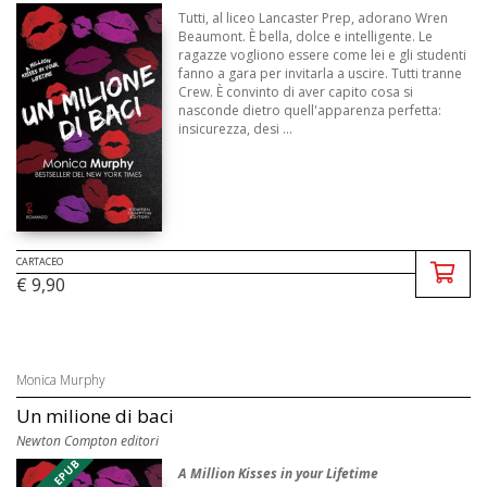
Tutti, al liceo Lancaster Prep, adorano Wren
Beaumont. È bella, dolce e intelligente. Le
ragazze vogliono essere come lei e gli studenti
fanno a gara per invitarla a uscire. Tutti tranne
Crew. È convinto di aver capito cosa si
nasconde dietro quell'apparenza perfetta:
insicurezza, desi ...
CARTACEO
€ 9,90
Monica Murphy
Un milione di baci
Newton Compton editori
A Million Kisses in your Lifetime