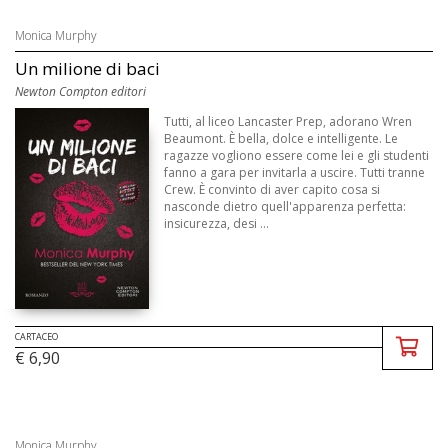
Monica Murphy
Un milione di baci
Newton Compton editori
Tutti, al liceo Lancaster Prep, adorano Wren
Beaumont. È bella, dolce e intelligente. Le
ragazze vogliono essere come lei e gli studenti
fanno a gara per invitarla a uscire. Tutti tranne
Crew. È convinto di aver capito cosa si
nasconde dietro quell'apparenza perfetta:
insicurezza, desi ...
CARTACEO
€ 6,90
Monica Murphy