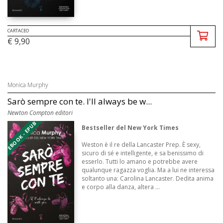
CARTACEO
€ 9,90
Monica Murphy
Sarò sempre con te. I'll always be w...
Newton Compton editori
EBOOK - EPUB
Bestseller del New York Times
Weston è il re della Lancaster Prep. È sexy,
sicuro di sé e intelligente, e sa benissimo di
esserlo. Tutti lo amano e potrebbe avere
qualunque ragazza voglia. Ma a lui ne interessa
soltanto una: Carolina Lancaster. Dedita anima
e corpo alla danza, altera ...