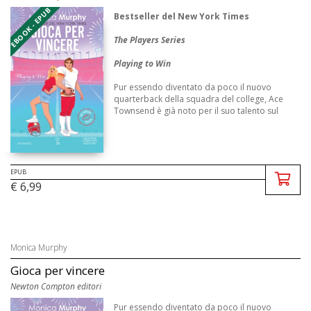
EBOOK - EPUB
Bestseller del New York Times
The Players Series
Playing to Win
Pur essendo diventato da poco il nuovo
quarterback della squadra del college, Ace
Townsend è già noto per il suo talento sul
campo e per il suo fascino irresistibile. Le
ragazze impazziscono per lui e, ovunque vada,
è l ...
EPUB
€ 6,99
Monica Murphy
Gioca per vincere
Newton Compton editori
Pur essendo diventato da poco il nuovo