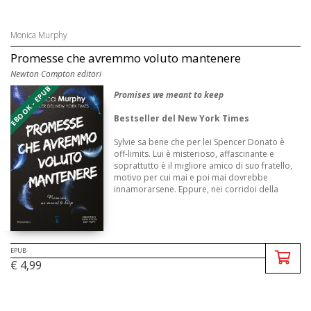
Monica Murphy
Promesse che avremmo voluto mantenere
Newton Compton editori
EBOOK - EPUB
Promises we meant to keep
Bestseller del New York Times
Sylvie sa bene che per lei Spencer Donato è
off-limits. Lui è misterioso, affascinante e
soprattutto è il migliore amico di suo fratello,
motivo per cui mai e poi mai dovrebbe
innamorarsene. Eppure, nei corridoi della
Lancaster ...
EPUB
€ 4,99