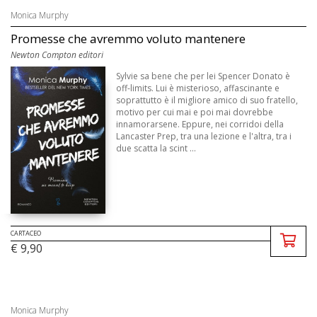
Monica Murphy
Promesse che avremmo voluto mantenere
Newton Compton editori
Sylvie sa bene che per lei Spencer Donato è
off-limits. Lui è misterioso, affascinante e
soprattutto è il migliore amico di suo fratello,
motivo per cui mai e poi mai dovrebbe
innamorarsene. Eppure, nei corridoi della
Lancaster Prep, tra una lezione e l'altra, tra i
due scatta la scint ...
CARTACEO
€ 9,90
Monica Murphy