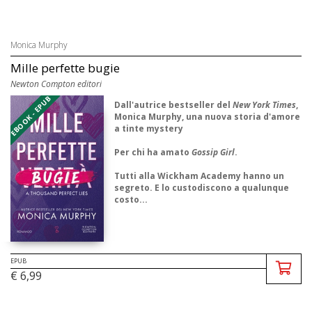
Monica Murphy
Mille perfette bugie
Newton Compton editori
EBOOK - EPUB
Dall'autrice bestseller del
New York Times
,
Monica Murphy, una nuova storia d'amore
a tinte mystery
Per chi ha amato
Gossip Girl
.
Tutti alla Wickham Academy hanno un
segreto. E lo custodiscono a qualunque
costo...
«Un romanzo splendido. Cinque stelle
assicurate.»
A Thousand Perfect ...
EPUB
€ 6,99