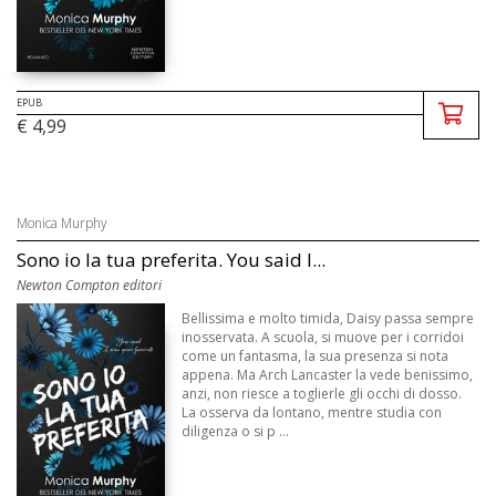
EPUB
€ 4,99
Monica Murphy
Sono io la tua preferita. You said I...
Newton Compton editori
Bellissima e molto timida, Daisy passa sempre
inosservata. A scuola, si muove per i corridoi
come un fantasma, la sua presenza si nota
appena. Ma Arch Lancaster la vede benissimo,
anzi, non riesce a toglierle gli occhi di dosso.
La osserva da lontano, mentre studia con
diligenza o si p ...