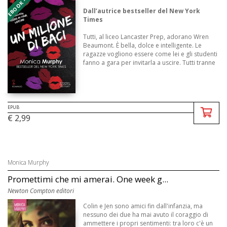
EBOOK - EPUB
Dall’autrice bestseller del New York
Times
Tutti, al liceo Lancaster Prep, adorano Wren
Beaumont. È bella, dolce e intelligente. Le
ragazze vogliono essere come lei e gli studenti
fanno a gara per invitarla a uscire. Tutti tranne
Crew. È convinto di ...
EPUB
€ 2,99
Monica Murphy
Promettimi che mi amerai. One week g...
Newton Compton editori
Colin e Jen sono amici fin dall'infanzia, ma
nessuno dei due ha mai avuto il coraggio di
ammettere i propri sentimenti: tra loro c'è un