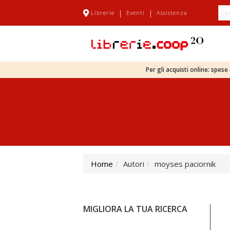
|
|
Librerie
Eventi
Assistenza
Per gli acquisti online: spes
Home
Autori
moyses paciornik
MIGLIORA LA TUA RICERCA