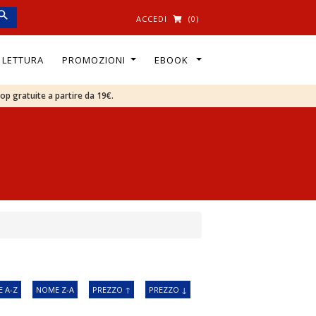
ACCEDI
(0)
I LETTURA
PROMOZIONI
EBOOK
oop gratuite a partire da 19€.
 A-Z
NOME Z-A
PREZZO ↑
PREZZO ↓