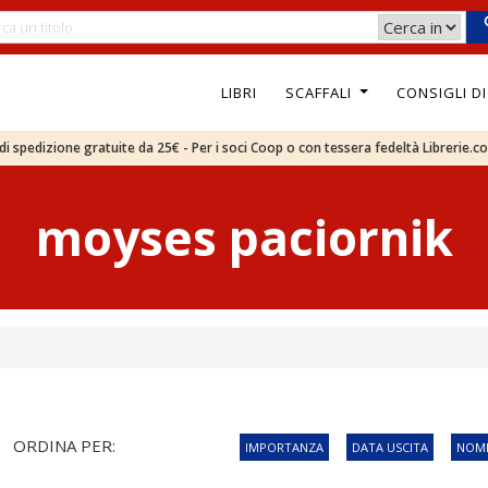
LIBRI
SCAFFALI
CONSIGLI D
e di spedizione gratuite da 25€ - Per i soci Coop o con tessera fedeltà Librerie.c
moyses paciornik
ORDINA PER:
IMPORTANZA
DATA USCITA
NOME