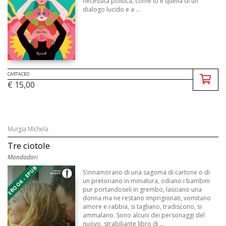
necessità politica, come lo è quella di un
dialogo lucido e a ...
CARTACEO
€ 15,00
Murgia Michela
Tre ciotole
Mondadori
EBOOK - EPUB
S'innamorano di una sagoma di cartone o di
un pretoriano in miniatura, odiano i bambini
pur portandoseli in grembo, lasciano una
donna ma ne restano imprigionati, vomitano
amore e rabbia, si tagliano, tradiscono, si
ammalano. Sono alcuni dei personaggi del
nuovo, strabiliante libro di ...