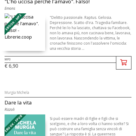
"L'ho uccisa perché l'amavo". Falso!
Emons
EBOOK - MP3
"Delitto passionale. Raptus. Gelosia.
Depressione. Scatto d'ira. Tragedia familiare.
Perché lei lo ha lasciato, chattava su Facebook,
non lo amava più, non cucinava bene, lavorava,
non lavorava. Nascondendo la vittima, le
cronache finiscono con l'assolvere l'omicida:
una vecchia storia ...
MP3
€ 6,90
Murgia Michela
Dare la vita
Rizzoli
EBOOK - EPUB
Si può essere madri di figlie e figli che si
scelgono, e che a loro volta ci hanno scelte? Si
può costruire una famiglia senza vincoli di
sangue? La risposta è sì. La queerness