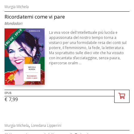
Murgia Michela
Ricordatemi come vi pare
Mondadori
EBOOK - EPUB
La viva voce dell'intellettuale più lucida e
appassionata del nostro tempo torna a
visitarci per una formidabile resa dei conti sul
potere, il femminismo, la fede, la letteratura.
Ma soprattutto sulle dieci vite che ha vissuto
con incantata sfacciataggine, senza paura,
ripercorse oralm ...
EPUB
€ 7,99
,
Murgia Michela
Loredana Lipperini