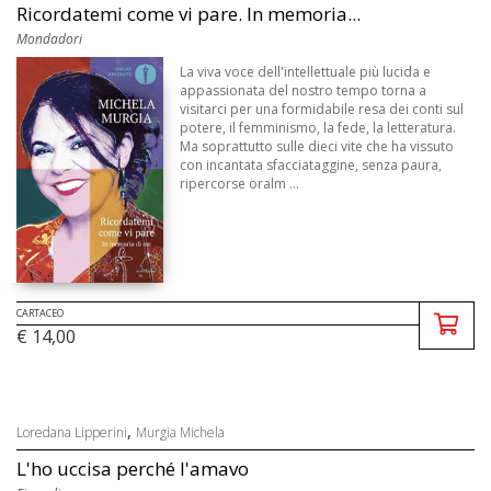
Ricordatemi come vi pare. In memoria...
Mondadori
La viva voce dell'intellettuale più lucida e
appassionata del nostro tempo torna a
visitarci per una formidabile resa dei conti sul
potere, il femminismo, la fede, la letteratura.
Ma soprattutto sulle dieci vite che ha vissuto
con incantata sfacciataggine, senza paura,
ripercorse oralm ...
CARTACEO
€ 14,00
,
Loredana Lipperini
Murgia Michela
L'ho uccisa perché l'amavo