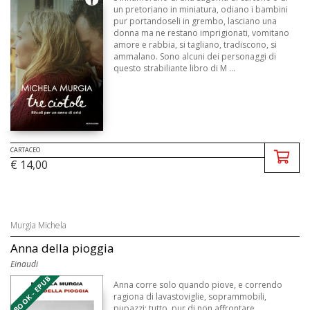
un pretoriano in miniatura, odiano i bambini
pur portandoseli in grembo, lasciano una
donna ma ne restano imprigionati, vomitano
amore e rabbia, si tagliano, tradiscono, si
ammalano. Sono alcuni dei personaggi di
questo strabiliante libro di M ...
CARTACEO
€ 14,00
Murgia Michela
Anna della pioggia
Einaudi
EBOOK - EPUB
Anna corre solo quando piove, e correndo
ragiona di lavastoviglie, soprammobili,
pupazzi: tutto, pur di non affrontare