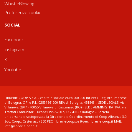
WhistleBlowing
Preferenze cookie
SOCIAL
Facebook
Instagram
X
Youtube
LIBRERIE.COOP S.p.a. - capitale sociale euro 900.000 int.vers. Registro imprese
di Bologna, C.F. e P.I.: 02591561200 REA di Bologna: 451543 ; SEDE LEGALE: via
Villanova, 29/7 - 40055 Villanova di Castenaso (BO) - SEDE AMMINISTRATIVA: via
Trattati Comunitari Europei 1957-2007, 13 - 40127 Bologna - Società
unipersonale sottoposta alla Direzione e Coordinamento di Coop Alleanza 3.0
Soc. Coop., Castenaso (BO) PEC: libreriecoopspa@pec.librerie.coop.it MAIL:
info@librerie.coop.it