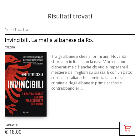
Risultati trovati
Nello Trocchia
Invincibili. La mafia albanese da Ro...
Rizzoli
Tra gli albanesi che nei primi anni Novanta
sbarcano in Italia con la nave Vlora ci sono i
disperati ma c'è anche chi vuole imparare il
mestiere dai migliori su piazza. È con un patto
con i clan italiani che comincia la carriera
criminale degli albanesi: prima scafisti e
contrabbandier ...
CARTACEO
€ 18,00