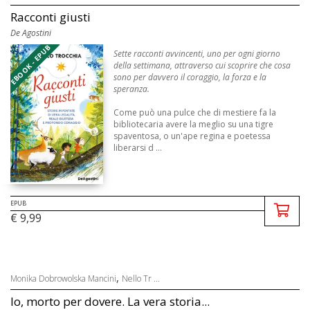
Racconti giusti
De Agostini
EBOOK - EPUB
Sette racconti avvincenti, uno per ogni giorno
della settimana, attraverso cui scoprire che cosa
sono per davvero il coraggio, la forza e la
speranza.
Come può una pulce che di mestiere fa la
bibliotecaria avere la meglio su una tigre
spaventosa, o un'ape regina e poetessa
liberarsi d ...
EPUB
€ 9,99
,
Monika Dobrowolska Mancini
Nello Tr ...
Io, morto per dovere. La vera storia...