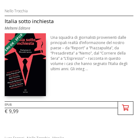
Nello Trocchia
Italia sotto inchiesta
Meltemi Editore
EBOOK - EPUB
Una squadra di giornalisti provenienti dalle
principali realtà d’informazione del nostro
paese – da “Report” a “Piazzapulita”, da
“Presadiretta” a “Nemo”, dal “Corriere della
Sera” a “L’Espresso” – racconta in questo
volume i casi che hanno segnato l’Italia degli
ultimi anni. Gli integ ...
EPUB
€ 9,99
,
,