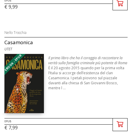
EPUB
€ 9,99
Nello Trocchia
Casamonica
UTET
EBOOK - EPUB
Il primo libro che ha il coraggio di raccontare la
verità sulla famiglia criminale più potente di Roma
È il 20 agosto 2015 quando per la prima volta
l’Italia si accorge dell’esistenza del clan
Casamonica. I petali piovono sul piazzale
davanti alla chiesa di San Giovanni Bosco,
mentre l ...
EPUB
€ 7,99