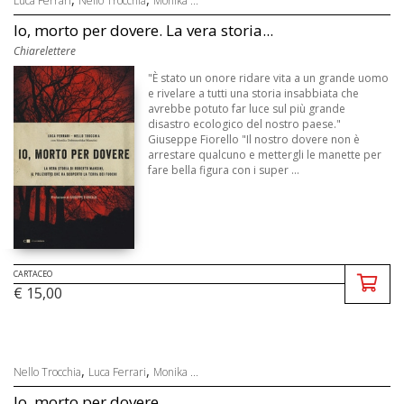
Luca Ferrari
Nello Trocchia
Monika ...
Io, morto per dovere. La vera storia...
Chiarelettere
"È stato un onore ridare vita a un grande uomo
e rivelare a tutti una storia insabbiata che
avrebbe potuto far luce sul più grande
disastro ecologico del nostro paese."
Giuseppe Fiorello "Il nostro dovere non è
arrestare qualcuno e mettergli le manette per
fare bella figura con i super ...
CARTACEO
€ 15,00
,
,
Nello Trocchia
Luca Ferrari
Monika ...
Io, morto per dovere