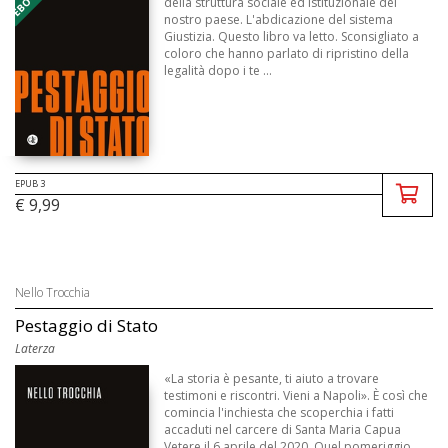
della struttura sociale ed istituzionale del
nostro paese. L'abdicazione del sistema
Giustizia. Questo libro va letto. Sconsigliato a
coloro che hanno parlato di ripristino della
legalità dopo i te ...
EPUB 3
€ 9,99
Nello Trocchia
Pestaggio di Stato
Laterza
«La storia è pesante, ti aiuto a trovare
testimoni e riscontri. Vieni a Napoli». È così che
comincia l'inchiesta che scoperchia i fatti
accaduti nel carcere di Santa Maria Capua
Vetere il 6 aprile del 2020. Quel pomeriggio