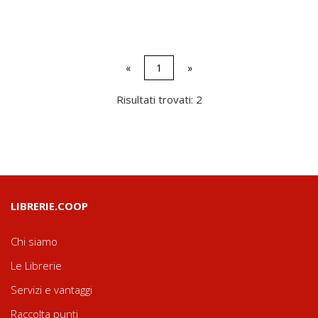
«
1
»
Risultati trovati: 2
LIBRERIE.COOP
Chi siamo
Le Librerie
Servizi e vantaggi
Raccolta punti