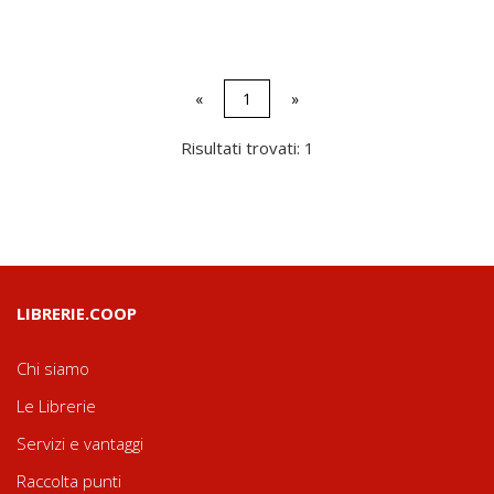
«
1
»
Risultati trovati: 1
LIBRERIE.COOP
Chi siamo
Le Librerie
Servizi e vantaggi
Raccolta punti