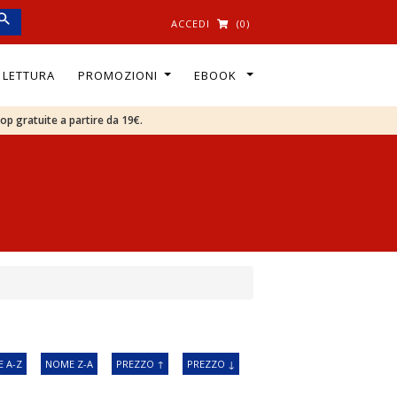
ACCEDI
(0)
I LETTURA
PROMOZIONI
EBOOK
oop gratuite a partire da 19€.
 A-Z
NOME Z-A
PREZZO ↑
PREZZO ↓