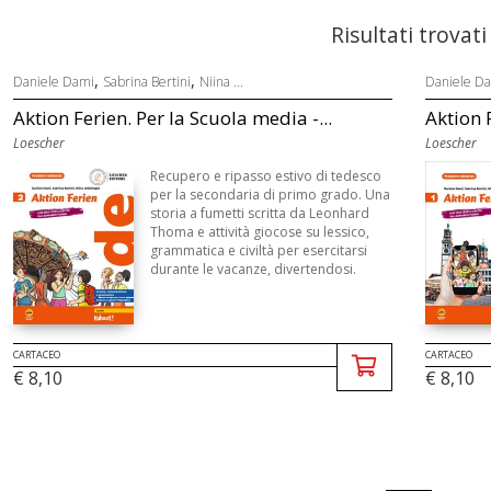
Risultati trovati
,
,
Daniele Dami
Sabrina Bertini
Niina ...
Daniele D
Aktion Ferien. Per la Scuola media -...
Aktion F
Loescher
Loescher
Recupero e ripasso estivo di tedesco
per la secondaria di primo grado. Una
storia a fumetti scritta da Leonhard
Thoma e attività giocose su lessico,
grammatica e civiltà per esercitarsi
durante le vacanze, divertendosi.
CARTACEO
CARTACEO
€ 8,10
€ 8,10