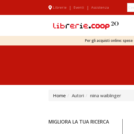
|
|
Librerie
Eventi
Assistenza
Per gli acquisti online: spes
Home
Autori
niina waiblinger
MIGLIORA LA TUA RICERCA