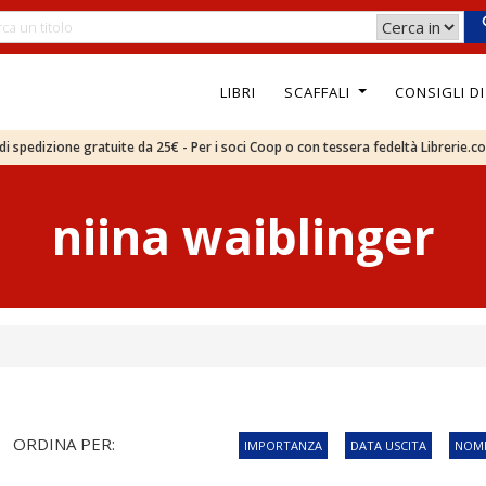
LIBRI
SCAFFALI
CONSIGLI D
e di spedizione gratuite da 25€ - Per i soci Coop o con tessera fedeltà Librerie.c
niina waiblinger
ORDINA PER:
IMPORTANZA
DATA USCITA
NOME