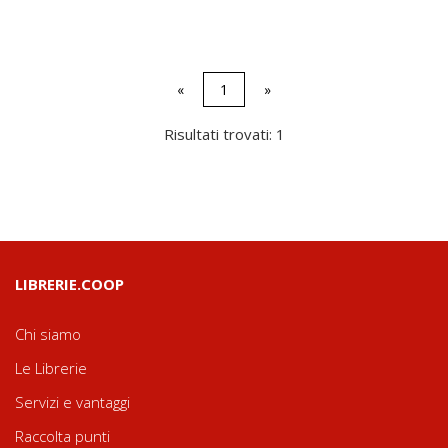
«
1
»
Risultati trovati: 1
LIBRERIE.COOP
Chi siamo
Le Librerie
Servizi e vantaggi
Raccolta punti