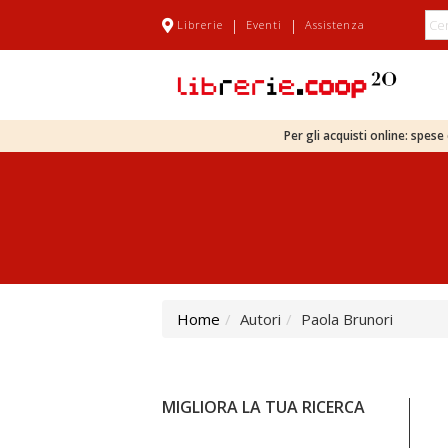
|
|
Librerie
Eventi
Assistenza
Per gli acquisti online: spes
Home
Autori
Paola Brunori
MIGLIORA LA TUA RICERCA