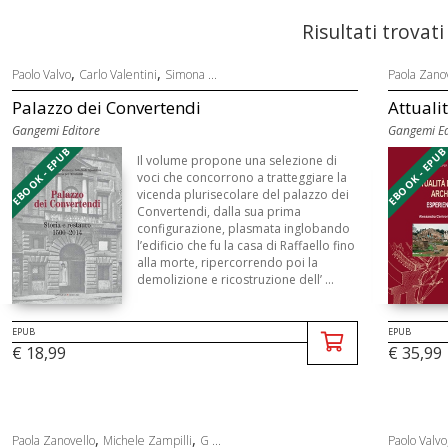
Risultati trovati
,
,
Paolo Valvo
Carlo Valentini
Simona ...
Paola Zano
Palazzo dei Convertendi
Attualit
Gangemi Editore
Gangemi Ed
EBOOK - EPUB
EBOOK - EPU
Il volume propone una selezione di
voci che concorrono a tratteggiare la
vicenda plurisecolare del palazzo dei
Convertendi, dalla sua prima
configurazione, plasmata inglobando
l’edificio che fu la casa di Raffaello fino
alla morte, ripercorrendo poi la
demolizione e ricostruzione dell’ ...
EPUB
EPUB
€ 18,99
€ 35,99
,
,
Paola Zanovello
Michele Zampilli
G ...
Paolo Valvo