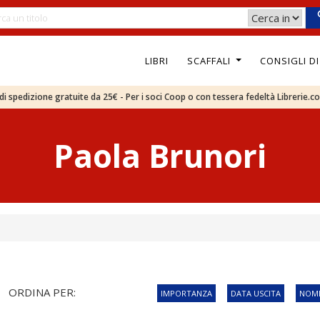
LIBRI
SCAFFALI
CONSIGLI D
e di spedizione gratuite da 25€ - Per i soci Coop o con tessera fedeltà Librerie.c
Paola Brunori
ORDINA PER:
IMPORTANZA
DATA USCITA
NOME