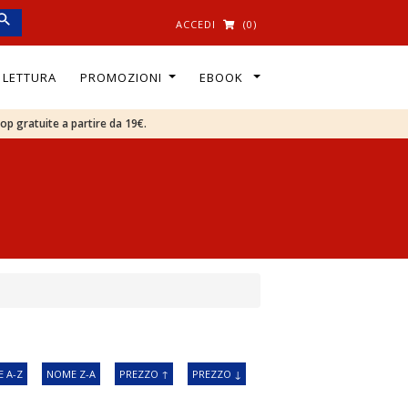
ACCEDI
(0)
I LETTURA
PROMOZIONI
EBOOK
oop gratuite a partire da 19€.
 A-Z
NOME Z-A
PREZZO ↑
PREZZO ↓