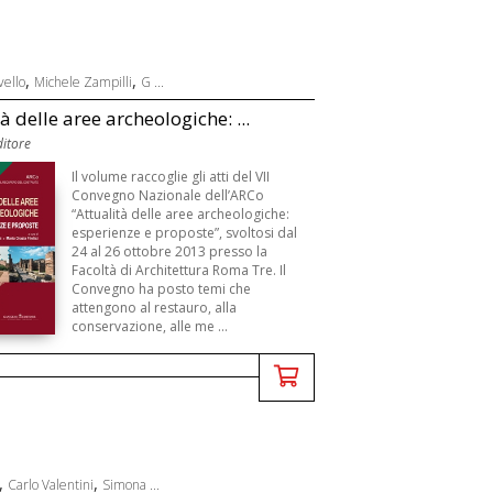
,
,
vello
Michele Zampilli
G ...
à delle aree archeologiche: ...
itore
B
Il volume raccoglie gli atti del VII
Convegno Nazionale dell’ARCo
“Attualità delle aree archeologiche:
esperienze e proposte”, svoltosi dal
24 al 26 ottobre 2013 presso la
Facoltà di Architettura Roma Tre. Il
Convegno ha posto temi che
attengono al restauro, alla
conservazione, alle me ...
,
,
Carlo Valentini
Simona ...