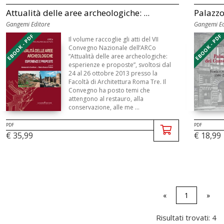
Attualità delle aree archeologiche: ...
Palazzo
Gangemi Editore
Gangemi Ed
EBOOK - PDF
EBOOK - PDF
Il volume raccoglie gli atti del VII
Convegno Nazionale dell’ARCo
“Attualità delle aree archeologiche:
esperienze e proposte”, svoltosi dal
24 al 26 ottobre 2013 presso la
Facoltà di Architettura Roma Tre. Il
Convegno ha posto temi che
attengono al restauro, alla
conservazione, alle me ...
PDF
PDF
€ 18,99
€ 35,99
«
1
»
Risultati trovati: 4