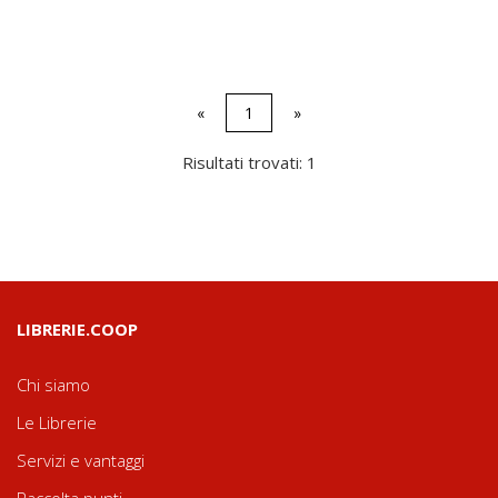
«
1
»
Risultati trovati: 1
LIBRERIE.COOP
Chi siamo
Le Librerie
Servizi e vantaggi