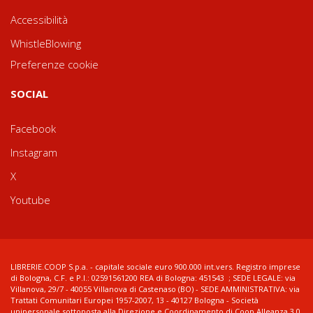
Accessibilità
WhistleBlowing
Preferenze cookie
SOCIAL
Facebook
Instagram
X
Youtube
LIBRERIE.COOP S.p.a. - capitale sociale euro 900.000 int.vers. Registro imprese
di Bologna, C.F. e P.I.: 02591561200 REA di Bologna: 451543 ; SEDE LEGALE: via
Villanova, 29/7 - 40055 Villanova di Castenaso (BO) - SEDE AMMINISTRATIVA: via
Trattati Comunitari Europei 1957-2007, 13 - 40127 Bologna - Società
unipersonale sottoposta alla Direzione e Coordinamento di Coop Alleanza 3.0