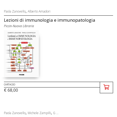
,
Paola Zanovello
Alberto Amadori
Lezioni di immunologia e immunopatologia
Piccin-Nuova Libraria
CARTACEO
€ 68,00
,
,
Paola Zanovello
Michele Zampilli
G ...