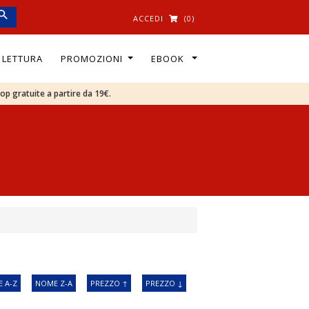
ACCEDI
(0)
I LETTURA
PROMOZIONI
EBOOK
oop gratuite a partire da 19€.
 A-Z
NOME Z-A
PREZZO ↑
PREZZO ↓