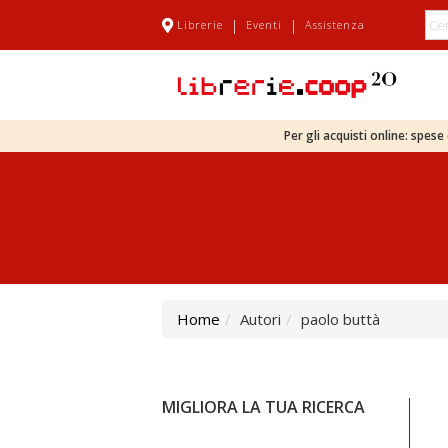
|
|
Librerie
Eventi
Assistenza
Per gli acquisti online: spes
Home
Autori
paolo buttà
MIGLIORA LA TUA RICERCA