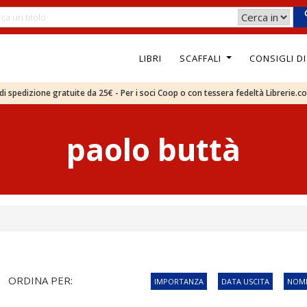
LIBRI
SCAFFALI
CONSIGLI D
e di spedizione gratuite da 25€ - Per i soci Coop o con tessera fedeltà Librerie.c
paolo buttà
ORDINA PER:
IMPORTANZA
DATA USCITA
NOME