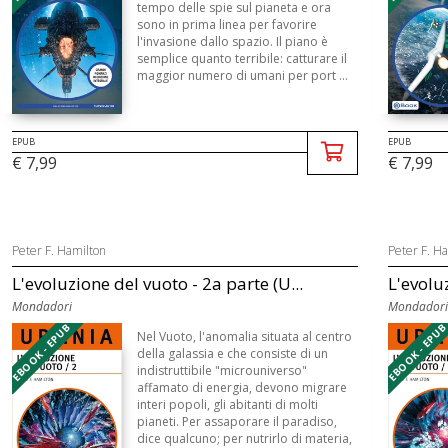
tempo delle spie sul pianeta e ora
sono in prima linea per favorire
l'invasione dallo spazio. Il piano è
semplice quanto terribile: catturare il
maggior numero di umani per port ...
EPUB
EPUB
€ 7,99
€ 7,99
Peter F. Hamilton
Peter F. H
L'evoluzione del vuoto - 2a parte (U...
L'evoluz
Mondadori
Mondadori
EBOOK - EPUB
EBOOK - EPU
Nel Vuoto, l'anomalia situata al centro
della galassia e che consiste di un
indistruttibile "microuniverso"
affamato di energia, devono migrare
interi popoli, gli abitanti di molti
pianeti. Per assaporare il paradiso,
dice qualcuno; per nutrirlo di materia,