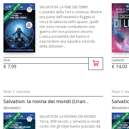
EBOOK - EPUB
SALVATION: LA FINE DEI TEMPI
L'assedio della Terra continua. Mentre
una parte dell'umanità è fuggita in
cerca di salvezza nello spazio, quelli
che sono rimasti combattono una
guerra che non possono vincere.
L'unica possibilità che hanno è
nascondere una squadra a bordo
della
Salvation ...
EPUB
CARTACEO
€ 7,99
€ 14,00
Peter F. Hamilton
Peter F. H
Salvation: la rovina dei mondi (Uran...
Salvatio
Mondadori
Mondadori
EBOOK - EPUB
EBOOK - EPU
SALVATION: LA ROVINA DEI MONDI
Terra, XXIII secolo. L'umanità si rende
conto che gli Olyix hanno piazzato da