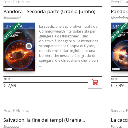
Peter F. Hamilton
Peter F. H
Pandora - Seconda parte (Urania Jumbo)
Pandora
Mondadori
Mondadori
EBOOK - EPUB
EBOOK - EPU
La spedizione esplorativa inviata dal
Commonwealth Intersolare sta per
giungere a destinazione: il suo
obiettivo è indagare sulla misteriosa
scomparsa della Coppia di Dyson,
due sistemi stellari inglobati in una
barriera che nessuno è in grado di
spiegare. C'è chi sostiene che la barri
...
EPUB
EPUB
€ 7,99
€ 7,99
Peter F. Hamilton
Gareth L. 
Salvation: la fine dei tempi (Urania...
La cacci
Mondadori
Fanucci