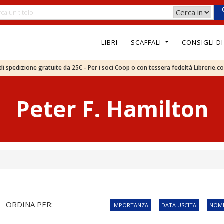
LIBRI
SCAFFALI
CONSIGLI D
e di spedizione gratuite da 25€ - Per i soci Coop o con tessera fedeltà Librerie.c
Peter F. Hamilton
ORDINA PER:
IMPORTANZA
DATA USCITA
NOME