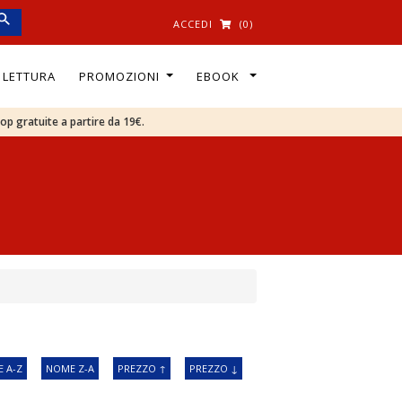
ACCEDI
(0)
I LETTURA
PROMOZIONI
EBOOK
oop gratuite a partire da 19€.
 A-Z
NOME Z-A
PREZZO ↑
PREZZO ↓