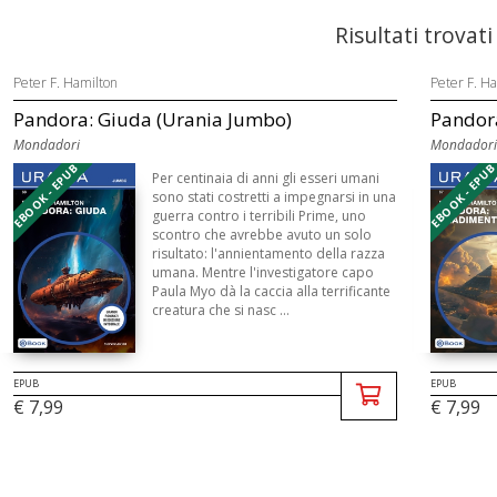
Risultati trovati
Peter F. Hamilton
Peter F. H
Pandora: Giuda (Urania Jumbo)
Pandor
Mondadori
Mondadori
EBOOK - EPUB
EBOOK - EPU
Per centinaia di anni gli esseri umani
sono stati costretti a impegnarsi in una
guerra contro i terribili Prime, uno
scontro che avrebbe avuto un solo
risultato: l'annientamento della razza
umana. Mentre l'investigatore capo
Paula Myo dà la caccia alla terrificante
creatura che si nasc ...
EPUB
EPUB
€ 7,99
€ 7,99