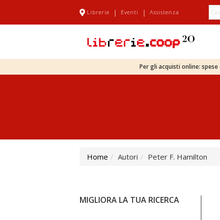
|
|
Librerie
Eventi
Assistenza
Per gli acquisti online: spes
Home
Autori
Peter F. Hamilton
MIGLIORA LA TUA RICERCA