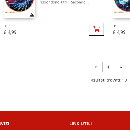
rispondono altri. Il Secondo ...
EPUB
EPUB
€ 4,99
€ 4,99
«
1
»
Risultati trovati: 10
RVIZI
LINK UTILI