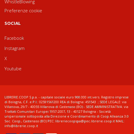
WhistleBlowing
Preferenze cookie
SOCIAL
Facebook
Instagram
X
Youtube
LIBRERIE.COOP S.p.a. - capitale sociale euro 900.000 int.vers. Registro imprese
di Bologna, C.F. e P.I.: 02591561200 REA di Bologna: 451543 ; SEDE LEGALE: via
Villanova, 29/7 - 40055 Villanova di Castenaso (BO) - SEDE AMMINISTRATIVA: via
Trattati Comunitari Europei 1957-2007, 13 - 40127 Bologna - Società
unipersonale sottoposta alla Direzione e Coordinamento di Coop Alleanza 3.0
Soc. Coop., Castenaso (BO) PEC: libreriecoopspa@pec.librerie.coop.it MAIL:
info@librerie.coop.it