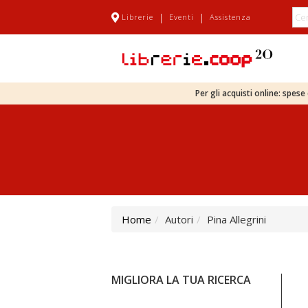
|
|
Librerie
Eventi
Assistenza
Per gli acquisti online: spes
Home
Autori
Pina Allegrini
MIGLIORA LA TUA RICERCA