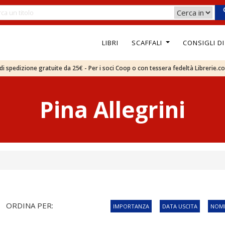
LIBRI
SCAFFALI
CONSIGLI D
e di spedizione gratuite da 25€ - Per i soci Coop o con tessera fedeltà Librerie.c
Pina Allegrini
ORDINA PER:
IMPORTANZA
DATA USCITA
NOME