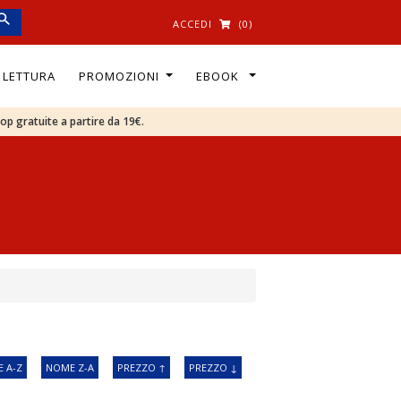
ACCEDI
(0)
I LETTURA
PROMOZIONI
EBOOK
oop gratuite a partire da 19€.
 A-Z
NOME Z-A
PREZZO ↑
PREZZO ↓