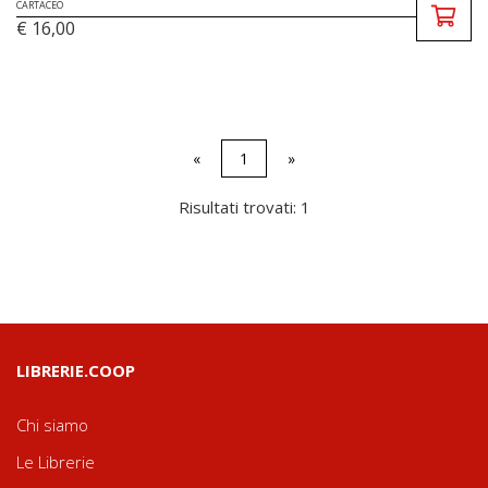
CARTACEO
€ 16,00
«
1
»
Risultati trovati: 1
LIBRERIE.COOP
Chi siamo
Le Librerie