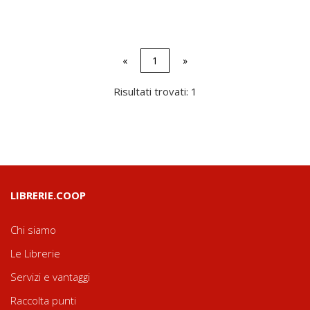
«
1
»
Risultati trovati: 1
LIBRERIE.COOP
Chi siamo
Le Librerie
Servizi e vantaggi
Raccolta punti