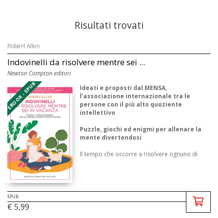
Risultati trovati
Robert Allen
Indovinelli da risolvere mentre sei ...
Newton Compton editori
EBOOK - EPUB
Ideati e proposti dal MENSA,
l’associazione internazionale tra le
persone con il più alto quoziente
intellettivo
Puzzle, giochi ed enigmi per allenare la
mente divertendosi
Il tempo che occorre a risolvere ognuno di
questi indovinelli potrebbe essere impiegato
in attività più utili, ...
EPUB
€ 5,99