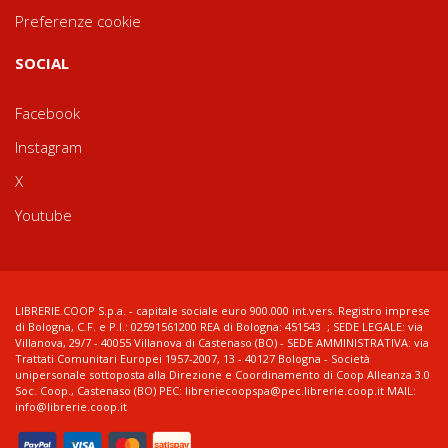
Preferenze cookie
SOCIAL
Facebook
Instagram
X
Youtube
LIBRERIE.COOP S.p.a. - capitale sociale euro 900.000 int.vers. Registro imprese
di Bologna, C.F. e P.I.: 02591561200 REA di Bologna: 451543 ; SEDE LEGALE: via
Villanova, 29/7 - 40055 Villanova di Castenaso (BO) - SEDE AMMINISTRATIVA: via
Trattati Comunitari Europei 1957-2007, 13 - 40127 Bologna - Società
unipersonale sottoposta alla Direzione e Coordinamento di Coop Alleanza 3.0
Soc. Coop., Castenaso (BO) PEC: libreriecoopspa@pec.librerie.coop.it MAIL:
info@librerie.coop.it