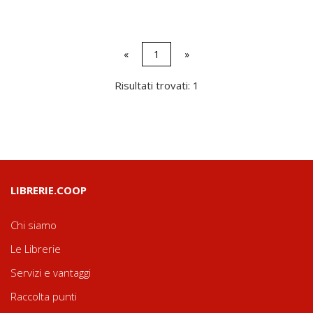
«
1
»
Risultati trovati: 1
LIBRERIE.COOP
Chi siamo
Le Librerie
Servizi e vantaggi
Raccolta punti