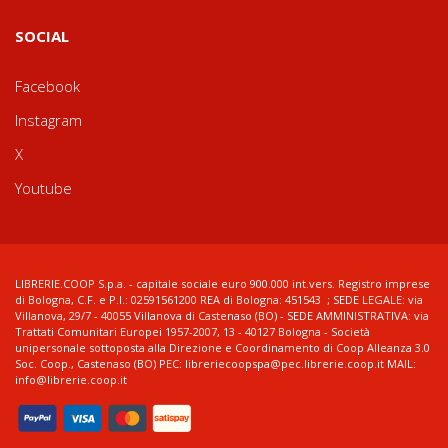
SOCIAL
Facebook
Instagram
X
Youtube
LIBRERIE.COOP S.p.a. - capitale sociale euro 900.000 int.vers. Registro imprese
di Bologna, C.F. e P.I.: 02591561200 REA di Bologna: 451543 ; SEDE LEGALE: via
Villanova, 29/7 - 40055 Villanova di Castenaso (BO) - SEDE AMMINISTRATIVA: via
Trattati Comunitari Europei 1957-2007, 13 - 40127 Bologna - Società
unipersonale sottoposta alla Direzione e Coordinamento di Coop Alleanza 3.0
Soc. Coop., Castenaso (BO) PEC: libreriecoopspa@pec.librerie.coop.it MAIL:
info@librerie.coop.it