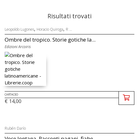
Risultati trovati
,
,
Leopoldo Lugones
Horacio Quiroga
R ...
Ombre del tropico. Storie gotiche la...
Edizioni Arcoiris
CARTACEO
€ 14,00
Rubén Darío
Voce lontana. Racconti pagani, fiabe...