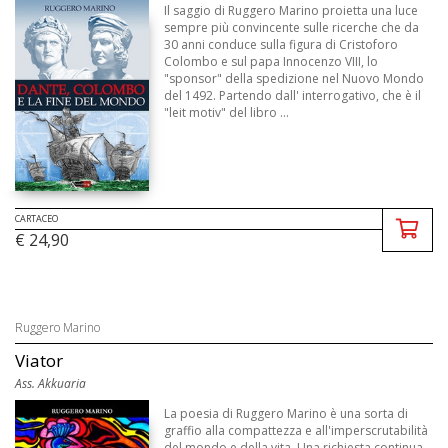
Il saggio di Ruggero Marino proietta una luce
sempre più convincente sulle ricerche che da
30 anni conduce sulla figura di Cristoforo
Colombo e sul papa Innocenzo VIII, lo
"sponsor" della spedizione nel Nuovo Mondo
del 1492. Partendo dall' interrogativo, che è il
"leit motiv" del libro ...
CARTACEO
€ 24,90
Ruggero Marino
Viator
Ass. Akkuaria
La poesia di Ruggero Marino è una sorta di
graffio alla compattezza e all'imperscrutabilità
del mondo e della vita. Una richiesta continua,