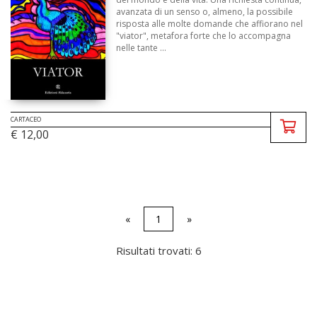
avanzata di un senso o, almeno, la possibile
risposta alle molte domande che affiorano nel
"viator", metafora forte che lo accompagna
nelle tante ...
CARTACEO
€ 12,00
«
1
»
Risultati trovati: 6