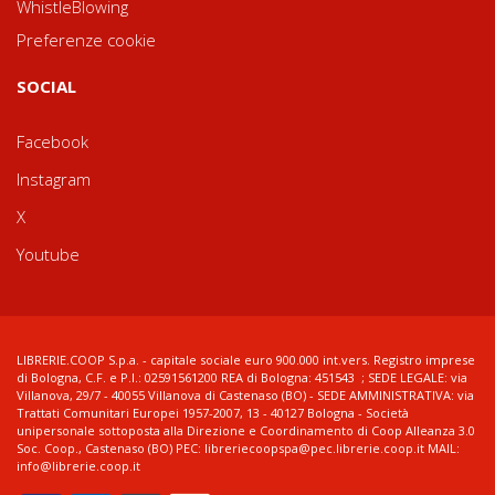
WhistleBlowing
Preferenze cookie
SOCIAL
Facebook
Instagram
X
Youtube
LIBRERIE.COOP S.p.a. - capitale sociale euro 900.000 int.vers. Registro imprese
di Bologna, C.F. e P.I.: 02591561200 REA di Bologna: 451543 ; SEDE LEGALE: via
Villanova, 29/7 - 40055 Villanova di Castenaso (BO) - SEDE AMMINISTRATIVA: via
Trattati Comunitari Europei 1957-2007, 13 - 40127 Bologna - Società
unipersonale sottoposta alla Direzione e Coordinamento di Coop Alleanza 3.0
Soc. Coop., Castenaso (BO) PEC: libreriecoopspa@pec.librerie.coop.it MAIL:
info@librerie.coop.it