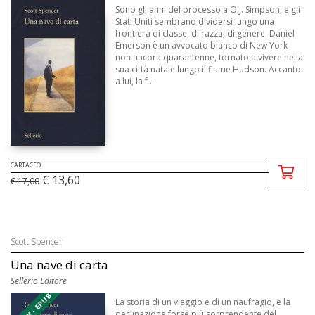
Sono gli anni del processo a O.J. Simpson, e gli
Stati Uniti sembrano dividersi lungo una
frontiera di classe, di razza, di genere. Daniel
Emerson è un avvocato bianco di New York
non ancora quarantenne, tornato a vivere nella
sua città natale lungo il fiume Hudson. Accanto
a lui, la f ...
CARTACEO
€ 13,60
€ 17,00
Scott Spencer
Una nave di carta
Sellerio Editore
EBOOK - EPUB
La storia di un viaggio e di un naufragio, e la
declinazione forse più sorprendente del