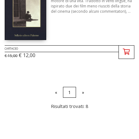
motore di una vita. Tradotto in venti lingue, ha
ispirato due dei film meno riusciti della storia
del cinema (secondo alcuni commentatori), ...
CARTACEO
€ 12,00
€ 15,00
«
1
»
Risultati trovati: 8