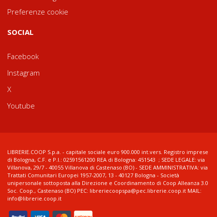
Preferenze cookie
SOCIAL
Facebook
Instagram
X
Youtube
LIBRERIE.COOP S.p.a. - capitale sociale euro 900.000 int.vers. Registro imprese
di Bologna, C.F. e P.I.: 02591561200 REA di Bologna: 451543 ; SEDE LEGALE: via
Villanova, 29/7 - 40055 Villanova di Castenaso (BO) - SEDE AMMINISTRATIVA: via
Trattati Comunitari Europei 1957-2007, 13 - 40127 Bologna - Società
unipersonale sottoposta alla Direzione e Coordinamento di Coop Alleanza 3.0
Soc. Coop., Castenaso (BO) PEC: libreriecoopspa@pec.librerie.coop.it MAIL:
info@librerie.coop.it