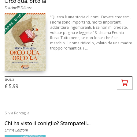
Orco qua, orco là
Feltrinelli Editore
EBOOK - EPUB 3
“Questa è una storia di nomi. Dovete credermi,
i nomi sono importanti, molto importanti,
addirittura ingombranti. E se non mi credete,
voltate pagina e leggete.” Si chiama Peonia
Rosa. Tutto bene, se non fosse che è un
maschio. Il nome ridicolo, voluto da una madre
troppo romantica, i ...
EPUB 3
€ 5,99
Silvia Roncaglia
Chi ha visto il coniglio? Stampatell...
Emme Edizioni