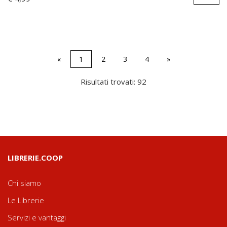
«
1
2
3
4
»
Risultati trovati: 92
LIBRERIE.COOP
Chi siamo
Le Librerie
Servizi e vantaggi