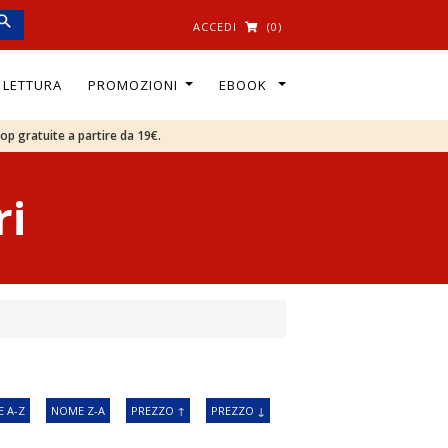
ACCEDI
(0)
I LETTURA
PROMOZIONI
EBOOK
oop gratuite a partire da 19€.
ri
 A-Z
NOME Z-A
PREZZO ↑
PREZZO ↓