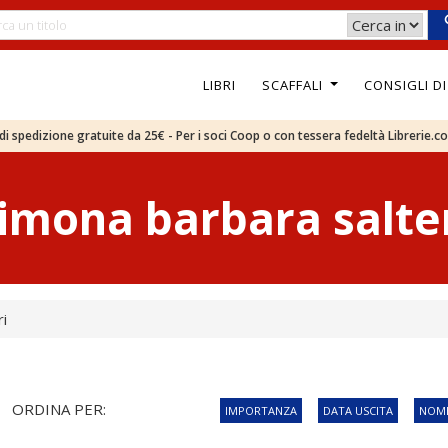
LIBRI
SCAFFALI
CONSIGLI D
e di spedizione gratuite da 25€ - Per i soci Coop o con tessera fedeltà Librerie.c
imona barbara salte
i
ORDINA PER:
IMPORTANZA
DATA USCITA
NOME