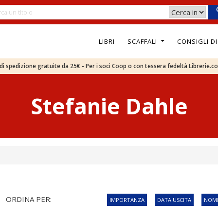
LIBRI
SCAFFALI
CONSIGLI D
e di spedizione gratuite da 25€ - Per i soci Coop o con tessera fedeltà Librerie.c
Stefanie Dahle
ORDINA PER:
IMPORTANZA
DATA USCITA
NOME