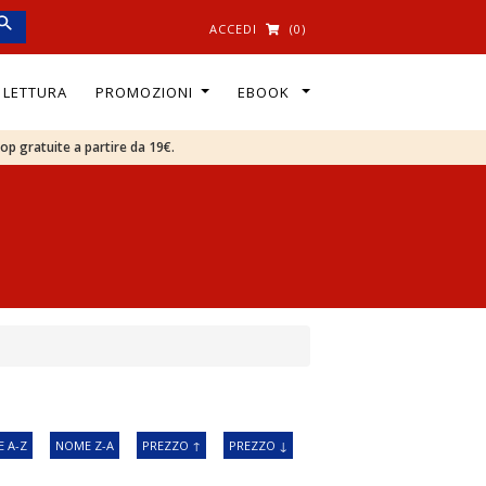
ACCEDI
(0)
I LETTURA
PROMOZIONI
EBOOK
oop gratuite a partire da 19€.
 A-Z
NOME Z-A
PREZZO ↑
PREZZO ↓