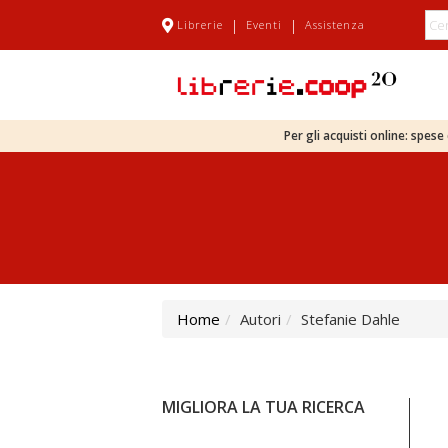
|
|
Librerie
Eventi
Assistenza
Per gli acquisti online: spes
Home
Autori
Stefanie Dahle
MIGLIORA LA TUA RICERCA