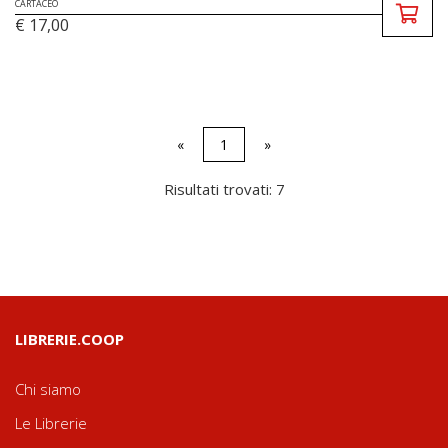
CARTACEO
€ 17,00
«
1
»
Risultati trovati: 7
LIBRERIE.COOP
Chi siamo
Le Librerie