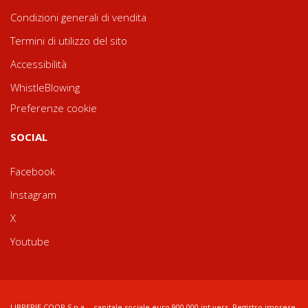
Condizioni generali di vendita
Termini di utilizzo del sito
Accessibilità
WhistleBlowing
Preferenze cookie
SOCIAL
Facebook
Instagram
X
Youtube
LIBRERIE.COOP S.p.a. - capitale sociale euro 900.000 int.vers. Registro imprese