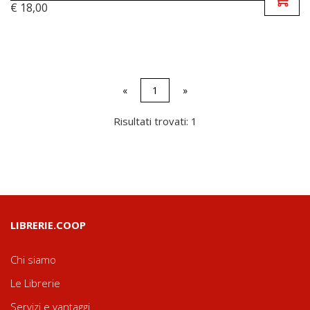
€ 18,00
«
1
»
Risultati trovati: 1
LIBRERIE.COOP
Chi siamo
Le Librerie
Servizi e vantaggi