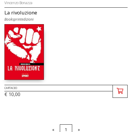
Vincenzo Bonazza
La rivoluzione
Booksprintedizioni
CARTACEO
€ 10,00
«
1
»