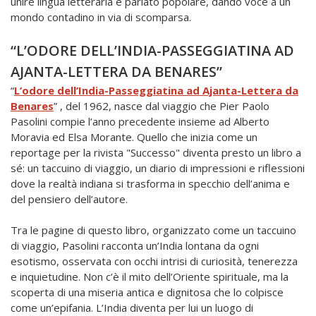
unire lingua letteraria e parlato popolare, dando voce a un
mondo contadino in via di scomparsa.
“L’ODORE DELL’INDIA-PASSEGGIATINA AD
AJANTA-LETTERA DA BENARES”
“
L’odore dell’India-Passeggiatina ad Ajanta-Lettera da
Benares
” , del 1962, nasce dal viaggio che Pier Paolo
Pasolini compie l’anno precedente insieme ad Alberto
Moravia ed Elsa Morante. Quello che inizia come un
reportage per la rivista "Successo" diventa presto un libro a
sé: un taccuino di viaggio, un diario di impressioni e riflessioni
dove la realtà indiana si trasforma in specchio dell’anima e
del pensiero dell’autore.
Tra le pagine di questo libro, organizzato come un taccuino
di viaggio, Pasolini racconta un’India lontana da ogni
esotismo, osservata con occhi intrisi di curiosità, tenerezza
e inquietudine. Non c’è il mito dell’Oriente spirituale, ma la
scoperta di una miseria antica e dignitosa che lo colpisce
come un’epifania. L’India diventa per lui un luogo di