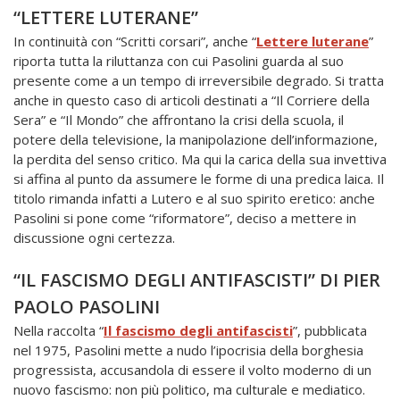
“LETTERE LUTERANE”
In continuità con “Scritti corsari”, anche “
Lettere luterane
”
riporta tutta la riluttanza con cui Pasolini guarda al suo
presente come a un tempo di irreversibile degrado. Si tratta
anche in questo caso di articoli destinati a “Il Corriere della
Sera” e “Il Mondo” che affrontano la crisi della scuola, il
potere della televisione, la manipolazione dell’informazione,
la perdita del senso critico. Ma qui la carica della sua invettiva
si affina al punto da assumere le forme di una predica laica. Il
titolo rimanda infatti a Lutero e al suo spirito eretico: anche
Pasolini si pone come “riformatore”, deciso a mettere in
discussione ogni certezza.
“IL FASCISMO DEGLI ANTIFASCISTI” DI PIER
PAOLO PASOLINI
Nella raccolta “
Il fascismo degli antifascisti
”, pubblicata
nel 1975, Pasolini mette a nudo l’ipocrisia della borghesia
progressista, accusandola di essere il volto moderno di un
nuovo fascismo: non più politico, ma culturale e mediatico.