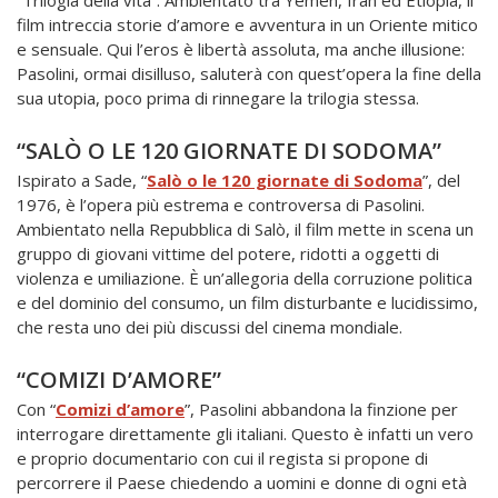
“Trilogia della vita”. Ambientato tra Yemen, Iran ed Etiopia, il
film intreccia storie d’amore e avventura in un Oriente mitico
e sensuale. Qui l’eros è libertà assoluta, ma anche illusione:
Pasolini, ormai disilluso, saluterà con quest’opera la fine della
sua utopia, poco prima di rinnegare la trilogia stessa.
“SALÒ O LE 120 GIORNATE DI SODOMA”
Ispirato a Sade, “
Salò o le 120 giornate di Sodoma
”, del
1976, è l’opera più estrema e controversa di Pasolini.
Ambientato nella Repubblica di Salò, il film mette in scena un
gruppo di giovani vittime del potere, ridotti a oggetti di
violenza e umiliazione. È un’allegoria della corruzione politica
e del dominio del consumo, un film disturbante e lucidissimo,
che resta uno dei più discussi del cinema mondiale.
“COMIZI D’AMORE”
Con “
Comizi d’amore
”, Pasolini abbandona la finzione per
interrogare direttamente gli italiani. Questo è infatti un vero
e proprio documentario con cui il regista si propone di
percorrere il Paese chiedendo a uomini e donne di ogni età