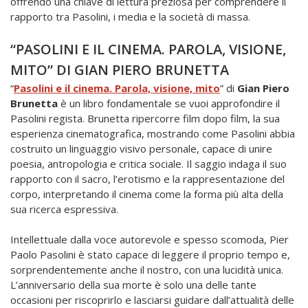
offrendo una chiave di lettura preziosa per comprendere il
rapporto tra Pasolini, i media e la società di massa.
“PASOLINI E IL CINEMA. PAROLA, VISIONE,
MITO” DI GIAN PIERO BRUNETTA
“
Pasolini e il cinema. Parola, visione, mito
” di
Gian Piero
Brunetta
è un libro fondamentale se vuoi approfondire il
Pasolini regista. Brunetta ripercorre film dopo film, la sua
esperienza cinematografica, mostrando come Pasolini abbia
costruito un linguaggio visivo personale, capace di unire
poesia, antropologia e critica sociale. Il saggio indaga il suo
rapporto con il sacro, l’erotismo e la rappresentazione del
corpo, interpretando il cinema come la forma più alta della
sua ricerca espressiva.
Intellettuale dalla voce autorevole e spesso scomoda, Pier
Paolo Pasolini è stato capace di leggere il proprio tempo e,
sorprendentemente anche il nostro, con una lucidità unica.
L’anniversario della sua morte è solo una delle tante
occasioni per riscoprirlo e lasciarsi guidare dall’attualità delle