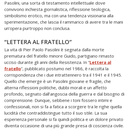
Pasolini, una sorta di testamento intellettuale dove
convivono inchiesta giornalistica, riflessione teologica,
simbolismo erotico, ma con una tendenza visionaria alla
sperimentazione, che lascia il rammarico di avere tra le mani
un’opera purtroppo non conclusa.
“LETTERA AL FRATELLO”
La vita di Pier Paolo Pasolini è segnata dalla morte
prematura del fratello minore Guido, partigiano rimasto
ucciso durante gli anni della Resistenza. In “
Lettera al
fratello
”, pubblicato postumo nel 1986, è raccolta la
corrispondenza che i due intrattennero tra il 1941 e il 1945.
Quello che emerge è un Pasolini giovane e fragile, che
alterna riflessioni politiche, dubbi morali e un affetto
profondo, segnato dall’angoscia della guerra e dal bisogno di
comprensione. Dunque, sebbene i toni fossero intimi e
confessionali, non si fa a fatica a scorgere tra le righe quella
lucidità che contraddistingue tutto il suo stile. La sua
esperienza personale si fa quindi politica e un dolore privato
diventa occasione di una più grande presa di coscienza civile.