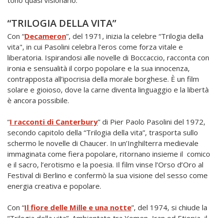
tono quasi visionario.
“TRILOGIA DELLA VITA”
Con “
Decameron
”, del 1971, inizia la celebre “Trilogia della
vita", in cui Pasolini celebra l’eros come forza vitale e
liberatoria. Ispirandosi alle novelle di Boccaccio, racconta con
ironia e sensualità il corpo popolare e la sua innocenza,
contrapposta all’ipocrisia della morale borghese. È un film
solare e gioioso, dove la carne diventa linguaggio e la libertà
è ancora possibile.
“
I racconti di Canterbury
” di Pier Paolo Pasolini del 1972,
secondo capitolo della “Trilogia della vita”, trasporta sullo
schermo le novelle di Chaucer. In un’Inghilterra medievale
immaginata come fiera popolare, ritornano insieme il comico
e il sacro, l’erotismo e la poesia. Il film vinse l’Orso d’Oro al
Festival di Berlino e confermò la sua visione del sesso come
energia creativa e popolare.
Con “
Il fiore delle Mille e una notte
”, del 1974, si chiude la