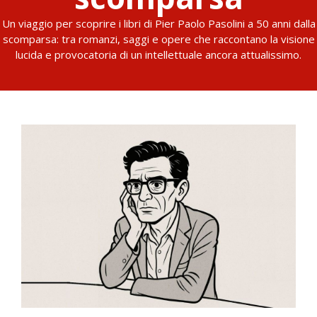
Un viaggio per scoprire i libri di Pier Paolo Pasolini a 50 anni dalla
scomparsa: tra romanzi, saggi e opere che raccontano la visione
lucida e provocatoria di un intellettuale ancora attualissimo.