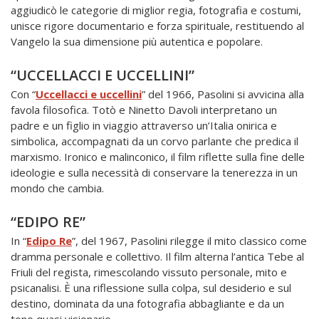
aggiudicò le categorie di miglior regia, fotografia e costumi,
unisce rigore documentario e forza spirituale, restituendo al
Vangelo la sua dimensione più autentica e popolare.
“UCCELLACCI E UCCELLINI”
Con “
Uccellacci e uccellini
” del 1966, Pasolini si avvicina alla
favola filosofica. Totò e Ninetto Davoli interpretano un
padre e un figlio in viaggio attraverso un’Italia onirica e
simbolica, accompagnati da un corvo parlante che predica il
marxismo. Ironico e malinconico, il film riflette sulla fine delle
ideologie e sulla necessità di conservare la tenerezza in un
mondo che cambia.
“EDIPO RE”
In “
Edipo Re
”, del 1967, Pasolini rilegge il mito classico come
dramma personale e collettivo. Il film alterna l’antica Tebe al
Friuli del regista, rimescolando vissuto personale, mito e
psicanalisi. È una riflessione sulla colpa, sul desiderio e sul
destino, dominata da una fotografia abbagliante e da un