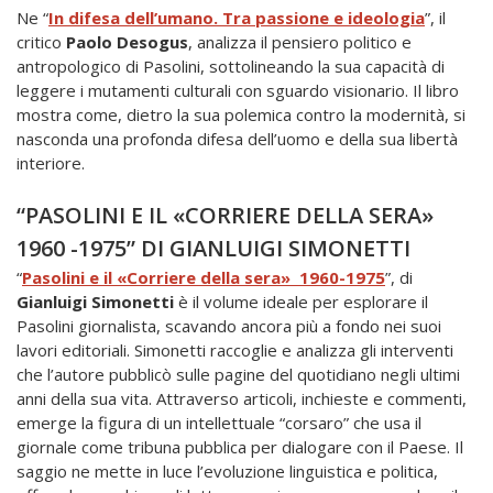
Ne “
In difesa dell’umano. Tra passione e ideologia
”, il
critico
Paolo Desogus
, analizza il pensiero politico e
antropologico di Pasolini, sottolineando la sua capacità di
leggere i mutamenti culturali con sguardo visionario. Il libro
mostra come, dietro la sua polemica contro la modernità, si
nasconda una profonda difesa dell’uomo e della sua libertà
interiore.
“PASOLINI E IL «CORRIERE DELLA SERA»
1960 -1975” DI GIANLUIGI SIMONETTI
“
Pasolini e il «Corriere della sera» 1960-1975
”, di
Gianluigi Simonetti
è il volume ideale per esplorare il
Pasolini giornalista, scavando ancora più a fondo nei suoi
lavori editoriali. Simonetti raccoglie e analizza gli interventi
che l’autore pubblicò sulle pagine del quotidiano negli ultimi
anni della sua vita. Attraverso articoli, inchieste e commenti,
emerge la figura di un intellettuale “corsaro” che usa il
giornale come tribuna pubblica per dialogare con il Paese. Il
saggio ne mette in luce l’evoluzione linguistica e politica,