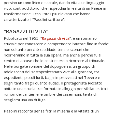
persino un tono lirico e sacrale, dando vita a un linguaggio
vivo, contraddittorio, che rispecchia la realtà di un Paese in
trasformazione. Ecco i titoli più rilevanti che hanno
caratterizzato il “Pasolini scrittore”.
“RAGAZZI DI VITA”
Pubblicato nel 1955, “
Ragazzi di vita
”, è un romanzo
cruciale per conoscere e comprendere l’autore fino in fondo:
non soltanto perché racchiude temi e scenari che
ricorreranno in tutta la sua opera, ma anche perché fu al
centro di accuse che lo costrinsero a ricorrere al tribunale.
Nelle borgate romane del dopoguerra, un gruppo di
adolescenti del sottoproletariato vive alla giornata, tra
espedienti, piccoli furti, bagni improvvisati nel Tevere e
sogni tanto fragili quanto audaci. Il protagonista Riccetto
abita in una scuola trasformata in alloggio per sfollati e, tra i
rumori dei cantieri e le ombre dei casermoni, tenta di
ritagliarsi una via di fuga.
Pasolini racconta senza filtri la miseria e la vitalità di un