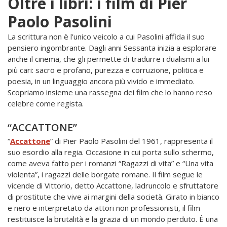
Oltre i libri: i film di Pier
Paolo Pasolini
La scrittura non è l’unico veicolo a cui Pasolini affida il suo
pensiero ingombrante. Dagli anni Sessanta inizia a esplorare
anche il cinema, che gli permette di tradurre i dualismi a lui
più cari: sacro e profano, purezza e corruzione, politica e
poesia, in un linguaggio ancora più vivido e immediato.
Scopriamo insieme una rassegna dei film che lo hanno reso
celebre come regista.
“ACCATTONE”
“
Accattone
” di Pier Paolo Pasolini del 1961, rappresenta il
suo esordio alla regia. Occasione in cui porta sullo schermo,
come aveva fatto per i romanzi “Ragazzi di vita” e “Una vita
violenta”, i ragazzi delle borgate romane. Il film segue le
vicende di Vittorio, detto Accattone, ladruncolo e sfruttatore
di prostitute che vive ai margini della società. Girato in bianco
e nero e interpretato da attori non professionisti, il film
restituisce la brutalità e la grazia di un mondo perduto. È una