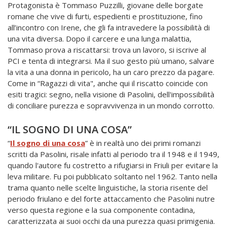
Protagonista è Tommaso Puzzilli, giovane delle borgate
romane che vive di furti, espedienti e prostituzione, fino
all’incontro con Irene, che gli fa intravedere la possibilità di
una vita diversa. Dopo il carcere e una lunga malattia,
Tommaso prova a riscattarsi: trova un lavoro, si iscrive al
PCI e tenta di integrarsi. Ma il suo gesto più umano, salvare
la vita a una donna in pericolo, ha un caro prezzo da pagare.
Come in “Ragazzi di vita", anche qui il riscatto coincide con
esiti tragici: segno, nella visione di Pasolini, dell'impossibilità
di conciliare purezza e sopravvivenza in un mondo corrotto.
“IL SOGNO DI UNA COSA”
“
Il sogno di una cosa
” è in realtà uno dei primi romanzi
scritti da Pasolini, risale infatti al periodo tra il 1948 e il 1949,
quando l'autore fu costretto a rifugiarsi in Friuli per evitare la
leva militare. Fu poi pubblicato soltanto nel 1962. Tanto nella
trama quanto nelle scelte linguistiche, la storia risente del
periodo friulano e del forte attaccamento che Pasolini nutre
verso questa regione e la sua componente contadina,
caratterizzata ai suoi occhi da una purezza quasi primigenia.