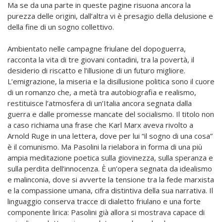
Ma se da una parte in queste pagine risuona ancora la
purezza delle origini, dall’altra vi è presagio della delusione e
della fine di un sogno collettivo.
Ambientato nelle campagne friulane del dopoguerra,
racconta la vita di tre giovani contadini, tra la povertà, il
desiderio di riscatto e l’illusione di un futuro migliore.
L’emigrazione, la miseria e la disillusione politica sono il cuore
di un romanzo che, a metà tra autobiografia e realismo,
restituisce l’atmosfera di un’Italia ancora segnata dalla
guerra e dalle promesse mancate del socialismo. Il titolo non
a caso richiama una frase che Karl Marx aveva rivolto a
Arnold Ruge in una lettera, dove per lui “il sogno di una cosa”
è il comunismo. Ma Pasolini la rielabora in forma di una più
ampia meditazione poetica sulla giovinezza, sulla speranza e
sulla perdita dell’innocenza. È un’opera segnata da idealismo
e malinconia, dove si avverte la tensione tra la fede marxista
e la compassione umana, cifra distintiva della sua narrativa. Il
linguaggio conserva tracce di dialetto friulano e una forte
componente lirica: Pasolini già allora si mostrava capace di