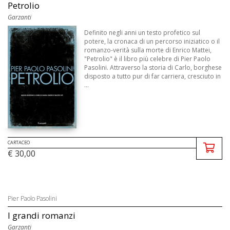
Petrolio
Garzanti
Definito negli anni un testo profetico sul
potere, la cronaca di un percorso iniziatico o il
romanzo-verità sulla morte di Enrico Mattei,
"Petrolio" è il libro più celebre di Pier Paolo
Pasolini. Attraverso la storia di Carlo, borghese
disposto a tutto pur di far carriera, cresciuto in
...
CARTACEO
€ 30,00
Pier Paolo Pasolini
I grandi romanzi
Garzanti