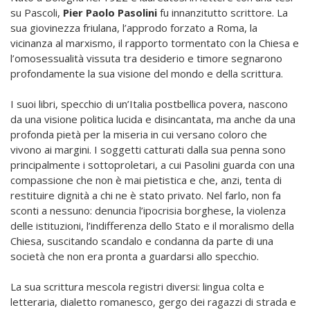
su Pascoli,
Pier Paolo Pasolini
fu innanzitutto scrittore. La
sua giovinezza friulana, l’approdo forzato a Roma, la
vicinanza al marxismo, il rapporto tormentato con la Chiesa e
l’omosessualità vissuta tra desiderio e timore segnarono
profondamente la sua visione del mondo e della scrittura.
I suoi libri, specchio di un’Italia postbellica povera, nascono
da una visione politica lucida e disincantata, ma anche da una
profonda pietà per la miseria in cui versano coloro che
vivono ai margini. I soggetti catturati dalla sua penna sono
principalmente i sottoproletari, a cui Pasolini guarda con una
compassione che non è mai pietistica e che, anzi, tenta di
restituire dignità a chi ne è stato privato. Nel farlo, non fa
sconti a nessuno: denuncia l’ipocrisia borghese, la violenza
delle istituzioni, l’indifferenza dello Stato e il moralismo della
Chiesa, suscitando scandalo e condanna da parte di una
società che non era pronta a guardarsi allo specchio.
La sua scrittura mescola registri diversi: lingua colta e
letteraria, dialetto romanesco, gergo dei ragazzi di strada e