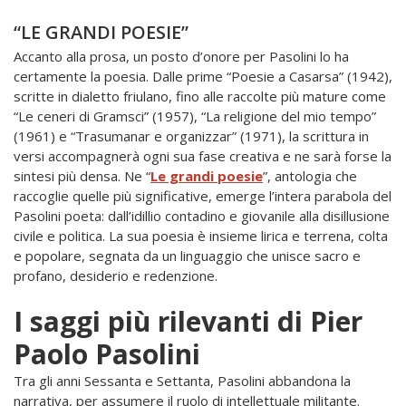
“LE GRANDI POESIE”
Accanto alla prosa, un posto d’onore per Pasolini lo ha
certamente la poesia. Dalle prime “Poesie a Casarsa” (1942),
scritte in dialetto friulano, fino alle raccolte più mature come
“Le ceneri di Gramsci” (1957), “La religione del mio tempo”
(1961) e “Trasumanar e organizzar” (1971), la scrittura in
versi accompagnerà ogni sua fase creativa e ne sarà forse la
sintesi più densa. Ne “
Le grandi poesie
”, antologia che
raccoglie quelle più significative, emerge l’intera parabola del
Pasolini poeta: dall’idillio contadino e giovanile alla disillusione
civile e politica. La sua poesia è insieme lirica e terrena, colta
e popolare, segnata da un linguaggio che unisce sacro e
profano, desiderio e redenzione.
I saggi più rilevanti di Pier
Paolo Pasolini
Tra gli anni Sessanta e Settanta, Pasolini abbandona la
narrativa, per assumere il ruolo di intellettuale militante.