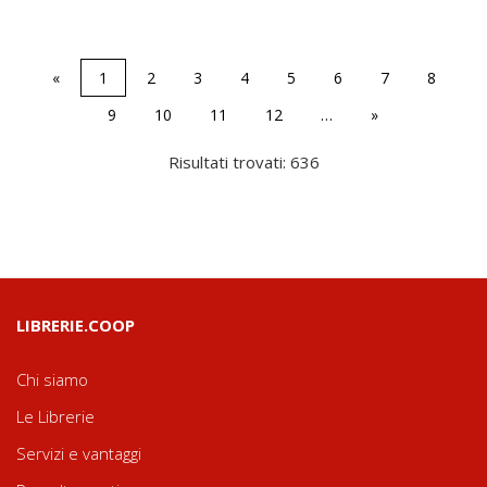
«
1
2
3
4
5
6
7
8
9
10
11
12
…
»
Risultati trovati: 636
LIBRERIE.COOP
Chi siamo
Le Librerie
Servizi e vantaggi